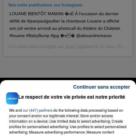
Voir cette publication sur Instagram
LOUANE BIENTÔT MAMAN �xÈ À l'occasion du dernier
défilé de #jeanpaulgaultier la chanteuse Louane a affiché
son joli ventre arrondi au photocall du théâtre du Châtelet.
#louane #BabyBump #jpg �x� @alexandremaras
Une publication partagée par
Gala
(@galafr) le
22 Janv. 2020 à 11 :58 PST
RADIO CONTACT
Continuer sans accepter
Picasso
Le respect de votre vie privée est notre priorité
BIGFLO & OLI
We and
our (447) partners
do the following data processing based on
your consent and/or our legitimate interest: Store and/or access
information on a device; Use limited data to select advertising; Create
profiles for personalised advertising; Use profiles to select personalised
advertising; Measure advertising performance; Measure content