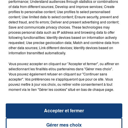
performance; Understand audiences through statistics or combinations
of data from different sources; Develop and improve services; Create
profiles to personalise content; Use profiles to select personalised
FIL D'ACTU
content; Use limited data to select content; Ensure security, prevent and
detect fraud, and fix errors; Deliver and present advertising and content;
Save and communicate privacy choices. These technologies may
process personal data such as IP address and browsing data to offer
following functionalities: Identify devices based on information actively
requested; Use precise geolocation data; Match and combine data from
other data sources; Link different devices; Identify devices based on
information transmitted automatically.
Vous pouvez accepter en cliquant sur "Accepter et fermer", ou affiner en
sélectionnant les finalités et/ou partenaires dans "Gérer mes choix".
Vous pouvez également refuser en cliquant sur "Continuer sans
23 juillet 2026
INCENDIE MORTEL À LENS : UNE FEMME ET
accepter". Vos préférences ne s'appliqueront que pour ce site. Vous
pouvez mettre à jour vos choix, ou retirer votre consentement à tout
SON BÉBÉ ENTRE LA VIE ET LA...
moment via le lien "Gérer les cookies" situé en bas de chaque page.
Un homme s'est immolé par le feu après avoir
aspergé sa compagne et leur bébé de trois mois
d'un liquide inflammable.
Accepter et fermer
Gérer mes choix