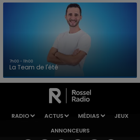
7h00 - 11h00
La Team de l'été
7h00 - 11h00
LA TEAM DE L'ÉTÉ
RADIO
ACTUS
MÉDIAS
JEUX
ANNONCEURS