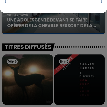
20 juillet 2026
UNE ADOLESCENTE DEVANT SE FAIRE
OPÉRER DE LA CHEVILLE RESSORT DE LA...
La famille a porté plainte contre la clinique qui a
reconnu sa responsabilité et présenté ses
excuses.
TITRES DIFFUSÉS
16h46
16h46
16h42
16h42