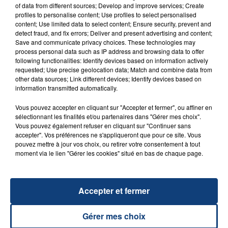
of data from different sources; Develop and improve services; Create
profiles to personalise content; Use profiles to select personalised
FIL D'ACTU
content; Use limited data to select content; Ensure security, prevent and
detect fraud, and fix errors; Deliver and present advertising and content;
Save and communicate privacy choices. These technologies may
process personal data such as IP address and browsing data to offer
following functionalities: Identify devices based on information actively
requested; Use precise geolocation data; Match and combine data from
other data sources; Link different devices; Identify devices based on
information transmitted automatically.
Vous pouvez accepter en cliquant sur "Accepter et fermer", ou affiner en
sélectionnant les finalités et/ou partenaires dans "Gérer mes choix".
23 juillet 2026
Vous pouvez également refuser en cliquant sur "Continuer sans
INCENDIE MORTEL À LENS : UNE FEMME ET
accepter". Vos préférences ne s'appliqueront que pour ce site. Vous
SON BÉBÉ ENTRE LA VIE ET LA...
pouvez mettre à jour vos choix, ou retirer votre consentement à tout
moment via le lien "Gérer les cookies" situé en bas de chaque page.
Un homme s'est immolé par le feu après avoir
aspergé sa compagne et leur bébé de trois mois
d'un liquide inflammable.
Accepter et fermer
Gérer mes choix