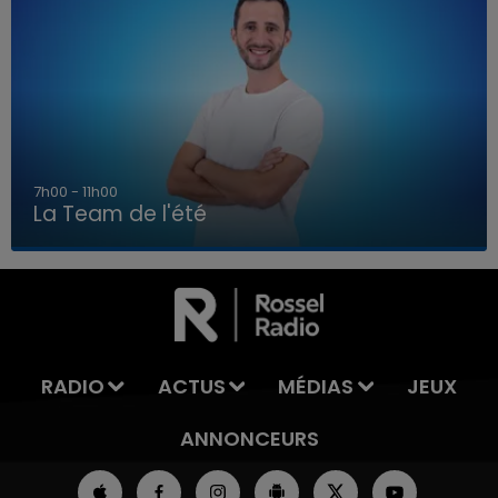
7h00 - 11h00
La Team de l'été
7h00 - 11h00
LA TEAM DE L'ÉTÉ
RADIO
ACTUS
MÉDIAS
JEUX
ANNONCEURS