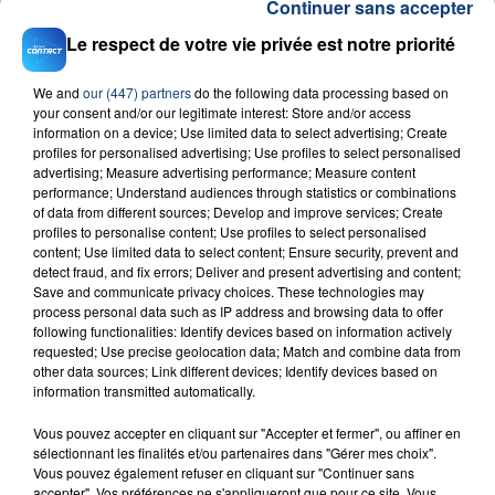
Continuer sans accepter
Le respect de votre vie privée est notre priorité
We and
our (447) partners
do the following data processing based on
your consent and/or our legitimate interest: Store and/or access
information on a device; Use limited data to select advertising; Create
profiles for personalised advertising; Use profiles to select personalised
23 juillet 2026
advertising; Measure advertising performance; Measure content
INCENDIE MORTEL À LENS : UNE FEMME ET
performance; Understand audiences through statistics or combinations
SON BÉBÉ ENTRE LA VIE ET LA...
of data from different sources; Develop and improve services; Create
profiles to personalise content; Use profiles to select personalised
Un homme s'est immolé par le feu après avoir
content; Use limited data to select content; Ensure security, prevent and
aspergé sa compagne et leur bébé de trois mois
detect fraud, and fix errors; Deliver and present advertising and content;
Save and communicate privacy choices. These technologies may
d'un liquide inflammable.
process personal data such as IP address and browsing data to offer
following functionalities: Identify devices based on information actively
requested; Use precise geolocation data; Match and combine data from
other data sources; Link different devices; Identify devices based on
information transmitted automatically.
Vous pouvez accepter en cliquant sur "Accepter et fermer", ou affiner en
20 juillet 2026
sélectionnant les finalités et/ou partenaires dans "Gérer mes choix".
UNE ADOLESCENTE DEVANT SE FAIRE
Vous pouvez également refuser en cliquant sur "Continuer sans
OPÉRER DE LA CHEVILLE RESSORT DE LA...
accepter". Vos préférences ne s'appliqueront que pour ce site. Vous