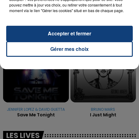
pouvez mettre à jour vos choix, ou retirer votre consentement à tout
La famille a porté plainte contre la clinique qui a
moment via le lien "Gérer les cookies" situé en bas de chaque page.
reconnu sa responsabilité et présenté ses
excuses.
TITRES DIFFUSÉS
Accepter et fermer
19h15
19h15
19h12
19h12
Gérer mes choix
JENNIFER LOPEZ & DAVID GUETTA
BRUNO MARS
Save Me Tonight
I Just Might
LES LIVES