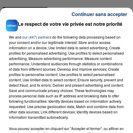
FIL D'ACTU
Continuer sans accepter
Le respect de votre vie privée est notre priorité
We and
our (447) partners
do the following data processing based on
your consent and/or our legitimate interest: Store and/or access
information on a device; Use limited data to select advertising; Create
profiles for personalised advertising; Use profiles to select personalised
advertising; Measure advertising performance; Measure content
performance; Understand audiences through statistics or combinations
23 juillet 2026
of data from different sources; Develop and improve services; Create
INCENDIE MORTEL À LENS : UNE FEMME ET
profiles to personalise content; Use profiles to select personalised
content; Use limited data to select content; Ensure security, prevent and
SON BÉBÉ ENTRE LA VIE ET LA...
detect fraud, and fix errors; Deliver and present advertising and content;
Un homme s'est immolé par le feu après avoir
Save and communicate privacy choices. These technologies may
process personal data such as IP address and browsing data to offer
aspergé sa compagne et leur bébé de trois mois
following functionalities: Identify devices based on information actively
d'un liquide inflammable.
requested; Use precise geolocation data; Match and combine data from
other data sources; Link different devices; Identify devices based on
information transmitted automatically.
Vous pouvez accepter en cliquant sur "Accepter et fermer", ou affiner en