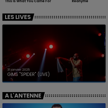
This Is What You Came For
Reanyme
LES LIVES
31 janvier 2025
GIMS "SPIDER" (LIVE)
A L'ANTENNE