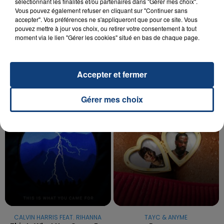
sélectionnant les finalités et/ou partenaires dans "Gérer mes choix".
Vous pouvez également refuser en cliquant sur "Continuer sans
20 juillet 2026
accepter". Vos préférences ne s'appliqueront que pour ce site. Vous
UNE ADOLESCENTE DEVANT SE FAIRE
pouvez mettre à jour vos choix, ou retirer votre consentement à tout
moment via le lien "Gérer les cookies" situé en bas de chaque page.
OPÉRER DE LA CHEVILLE RESSORT DE LA...
La famille a porté plainte contre la clinique qui a
reconnu sa responsabilité et présenté ses
Accepter et fermer
excuses.
TITRES DIFFUSÉS
Gérer mes choix
18h07
18h07
18h05
18h05
CALVIN HARRIS FEAT. RIHANNA
TAYC & ANYME