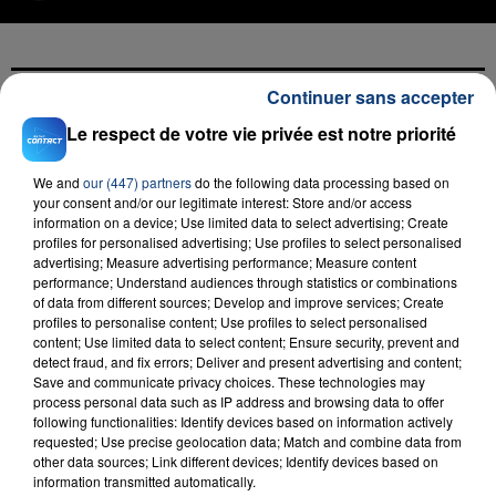
Continuer sans accepter
FIL D'ACTU
Le respect de votre vie privée est notre priorité
We and
our (447) partners
do the following data processing based on
your consent and/or our legitimate interest: Store and/or access
information on a device; Use limited data to select advertising; Create
profiles for personalised advertising; Use profiles to select personalised
advertising; Measure advertising performance; Measure content
performance; Understand audiences through statistics or combinations
of data from different sources; Develop and improve services; Create
profiles to personalise content; Use profiles to select personalised
content; Use limited data to select content; Ensure security, prevent and
23 juillet 2026
detect fraud, and fix errors; Deliver and present advertising and content;
INCENDIE MORTEL À LENS : UNE FEMME ET
Save and communicate privacy choices. These technologies may
SON BÉBÉ ENTRE LA VIE ET LA...
process personal data such as IP address and browsing data to offer
Un homme s'est immolé par le feu après avoir
following functionalities: Identify devices based on information actively
requested; Use precise geolocation data; Match and combine data from
aspergé sa compagne et leur bébé de trois mois
other data sources; Link different devices; Identify devices based on
d'un liquide inflammable.
information transmitted automatically.