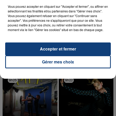
Vous pouvez accepter en cliquant sur "Accepter et fermer", ou affiner en
sélectionnant les finalités et/ou partenaires dans "Gérer mes choix".
Vous pouvez également refuser en cliquant sur "Continuer sans
accepter". Vos préférences ne s'appliqueront que pour ce site. Vous
pouvez mettre à jour vos choix, ou retirer votre consentement à tout
moment via le lien "Gérer les cookies" situé en bas de chaque page.
20 juillet 2026
UNE ADOLESCENTE DEVANT SE FAIRE
OPÉRER DE LA CHEVILLE RESSORT DE LA...
La famille a porté plainte contre la clinique qui a
Accepter et fermer
reconnu sa responsabilité et présenté ses
excuses.
Gérer mes choix
TITRES DIFFUSÉS
9h25
9h25
9h22
9h22