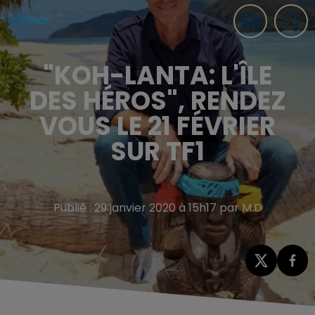
"KOH-LANTA: L'ÎLE
DES HÉROS", RENDEZ
VOUS LE 21 FÉVRIER
SUR TF1
Publié : 29 janvier 2020 à 15h17 par M.D