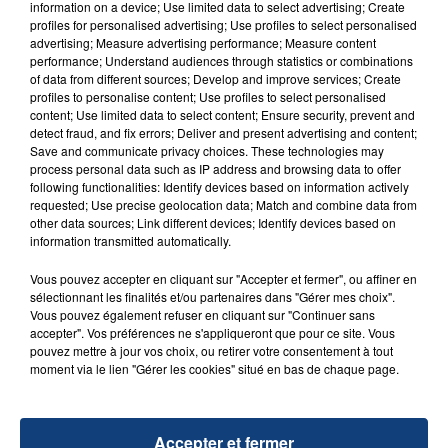
information on a device; Use limited data to select advertising; Create
profiles for personalised advertising; Use profiles to select personalised
advertising; Measure advertising performance; Measure content
FIL D'ACTU
performance; Understand audiences through statistics or combinations
of data from different sources; Develop and improve services; Create
profiles to personalise content; Use profiles to select personalised
content; Use limited data to select content; Ensure security, prevent and
detect fraud, and fix errors; Deliver and present advertising and content;
Save and communicate privacy choices. These technologies may
process personal data such as IP address and browsing data to offer
following functionalities: Identify devices based on information actively
requested; Use precise geolocation data; Match and combine data from
other data sources; Link different devices; Identify devices based on
information transmitted automatically.
23 juillet 2026
INCENDIE MORTEL À LENS : UNE FEMME ET
Vous pouvez accepter en cliquant sur "Accepter et fermer", ou affiner en
SON BÉBÉ ENTRE LA VIE ET LA...
sélectionnant les finalités et/ou partenaires dans "Gérer mes choix".
Vous pouvez également refuser en cliquant sur "Continuer sans
Un homme s'est immolé par le feu après avoir
accepter". Vos préférences ne s'appliqueront que pour ce site. Vous
aspergé sa compagne et leur bébé de trois mois
pouvez mettre à jour vos choix, ou retirer votre consentement à tout
d'un liquide inflammable.
moment via le lien "Gérer les cookies" situé en bas de chaque page.
Accepter et fermer