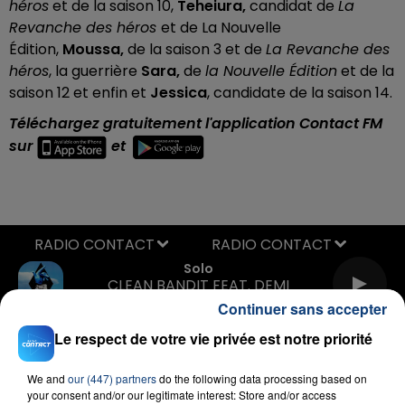
héros
et de la saison 10,
Teheiura,
candidat de
La
Revanche des héros
et de La Nouvelle
Édition,
Moussa,
de la saison 3 et de
La Revanche des
héros
, la guerrière
Sara,
de
la Nouvelle Édition
et de la
saison 12 et enfin et
Jessica
, candidate de la saison 14.
Téléchargez gratuitement l'application Contact FM
sur
et
RADIO CONTACT
Solo
CLEAN BANDIT FEAT. DEMI
LOVATO
Continuer sans accepter
Le respect de votre vie privée est notre priorité
We and
our (447) partners
do the following data processing based on
your consent and/or our legitimate interest: Store and/or access