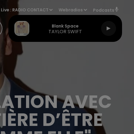
Live :
RADIO CONTACT
Webradios
Podcasts
Blank Space
TAYLOR SWIFT
LATION AVEC
FIÈRE D’ÊTRE