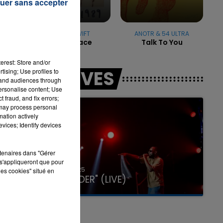
uer sans accepter
.
TAYLOR SWIFT
ANOTR & 54 ULTRA
Blank Space
Talk To You
erest: Store and/or
LES LIVES
tising; Use profiles to
tand audiences through
personalise content; Use
 fraud, and fix errors;
 may process personal
mation actively
vices; Identify devices
rtenaires dans "Gérer
s'appliqueront que pour
31 janvier 2025
les cookies" situé en
GIMS "SPIDER" (LIVE)