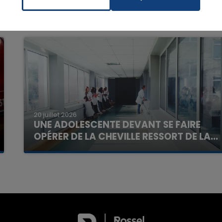
20 juillet 2026
UNE ADOLESCENTE DEVANT SE FAIRE
OPÉRER DE LA CHEVILLE RESSORT DE LA...
La famille a porté plainte contre la clinique qui a
reconnu sa responsabilité et présenté ses
excuses.