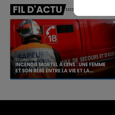
FIL D'ACTU
23 juillet 2026
INCENDIE MORTEL À LENS : UNE FEMME
ET SON BÉBÉ ENTRE LA VIE ET LA...
Un homme s'est immolé par le feu après avoir
aspergé sa compagne et leur bébé de trois
mois d'un liquide inflammable.