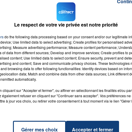
Contin
eux très jeunes et très occupés, mais quand vous
n an, l’affection ne disparaît pas du jour au lendemain
ui faire comprendre que je suis terriblement fier d’être
Le respect de votre vie privée est notre priorité
’a jamais vraiment officialisé sur les réseaux.
ers
do the following data processing based on your consent and/or our legitimate int
device; Use limited data to select advertising; Create profiles for personalised adver
M sur
et
vertising; Measure advertising performance; Measure content performance; Unders
ns of data from different sources; Develop and improve services; Create profiles to 
alised content; Use limited data to select content; Ensure security, prevent and detect
ertising and content; Save and communicate privacy choices. These technologies
and browsing data to offer following functionalities: Identify devices based on infor
eolocation data; Match and combine data from other data sources; Link different de
nsmitted automatically.
Space
RADIO CONTACT
cliquant sur "Accepter et fermer", ou affiner en sélectionnant les finalités et/ou pa
SWIFT
 également refuser en cliquant sur "Continuer sans accepter". Vos préférences ne 
tre à jour vos choix, ou retirer votre consentement à tout moment via le lien "Gérer 
Gérer mes choix
Accepter et fermer