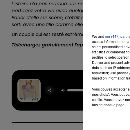
histoire n’a pas marché car nous étions tous les d
partagez votre vie avec quelqu’un pendant près d’u
Parler d’elle sur scène, c’était aussi ma façon de l
sorti avec une fille comme ell
e ».
Un couple qui est resté extrêmement discret et qui n
We and
our (447) partn
access information on a 
Téléchargez gratuitement l'application Contact F
select personalised ad
statistics or combinatio
profiles to select person
Deliver and present adv
data such as IP address 
requested; Use precise g
based on information tra
Blank 
Vous pouvez accepter en 
TAYLOR 
mes choix". Vous pouvez
ce site. Vous pouvez met
bas de chaque page.