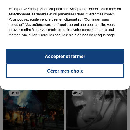
Vous pouvez accepter en cliquant sur "Accepter et fermer", ou affiner en
sélectionnant les finalités et/ou partenaires dans "Gérer mes choix".
Vous pouvez également refuser en cliquant sur "Continuer sans
accepter". Vos préférences ne s'appliqueront que pour ce site. Vous
pouvez mettre à jour vos choix, ou retirer votre consentement à tout
moment via le lien "Gérer les cookies" situé en bas de chaque page.
20 juillet 2026
UNE ADOLESCENTE DEVANT SE FAIRE
OPÉRER DE LA CHEVILLE RESSORT DE LA...
Accepter et fermer
La famille a porté plainte contre la clinique qui a
reconnu sa responsabilité et présenté ses
excuses.
Gérer mes choix
TITRES DIFFUSÉS
5h00
5h00
4h57
4h57