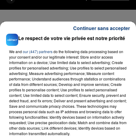
Continuer sans accepter
FIL D'ACTU
Le respect de votre vie privée est notre priorité
We and
our (447) partners
do the following data processing based on
your consent and/or our legitimate interest: Store and/or access
information on a device; Use limited data to select advertising; Create
profiles for personalised advertising; Use profiles to select personalised
advertising; Measure advertising performance; Measure content
performance; Understand audiences through statistics or combinations
of data from different sources; Develop and improve services; Create
profiles to personalise content; Use profiles to select personalised
content; Use limited data to select content; Ensure security, prevent and
23 juillet 2026
detect fraud, and fix errors; Deliver and present advertising and content;
INCENDIE MORTEL À LENS : UNE FEMME ET
Save and communicate privacy choices. These technologies may
SON BÉBÉ ENTRE LA VIE ET LA...
process personal data such as IP address and browsing data to offer
following functionalities: Identify devices based on information actively
Un homme s'est immolé par le feu après avoir
requested; Use precise geolocation data; Match and combine data from
aspergé sa compagne et leur bébé de trois mois
other data sources; Link different devices; Identify devices based on
d'un liquide inflammable.
information transmitted automatically.