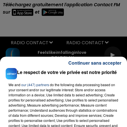
Téléchargez gratuitement l'application Contact FM
sur
et
RADIO CONTACT
Feelslikeimfallinginlove
COLDPLAY
Continuer sans accepter
Le respect de votre vie privée est notre priorité
We and
our (447) partners
do the following data processing based on
your consent and/or our legitimate interest: Store and/or access
information on a device; Use limited data to select advertising; Create
profiles for personalised advertising; Use profiles to select personalised
advertising; Measure advertising performance; Measure content
FIL D'ACTU
performance; Understand audiences through statistics or combinations
of data from different sources; Develop and improve services; Create
profiles to personalise content; Use profiles to select personalised
content; Use limited data to select content; Ensure security, prevent and