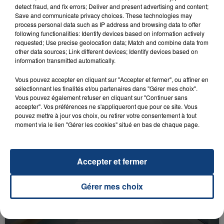
detect fraud, and fix errors; Deliver and present advertising and content;
Save and communicate privacy choices. These technologies may
process personal data such as IP address and browsing data to offer
following functionalities: Identify devices based on information actively
requested; Use precise geolocation data; Match and combine data from
other data sources; Link different devices; Identify devices based on
information transmitted automatically.
23 juillet 2026
INCENDIE MORTEL À LENS : UNE FEMME ET
Vous pouvez accepter en cliquant sur "Accepter et fermer", ou affiner en
SON BÉBÉ ENTRE LA VIE ET LA...
sélectionnant les finalités et/ou partenaires dans "Gérer mes choix".
Vous pouvez également refuser en cliquant sur "Continuer sans
Un homme s'est immolé par le feu après avoir
accepter". Vos préférences ne s'appliqueront que pour ce site. Vous
aspergé sa compagne et leur bébé de trois mois
pouvez mettre à jour vos choix, ou retirer votre consentement à tout
d'un liquide inflammable.
moment via le lien "Gérer les cookies" situé en bas de chaque page.
Accepter et fermer
Gérer mes choix
20 juillet 2026
UNE ADOLESCENTE DEVANT SE FAIRE
OPÉRER DE LA CHEVILLE RESSORT DE LA...