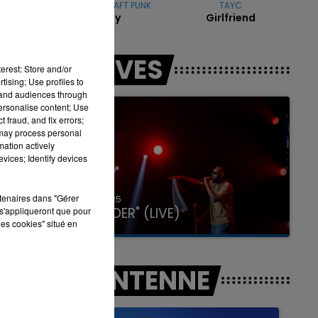
THE WEEKND & DAFT PUNK
TAYC
Starboy
Girlfriend
LES LIVES
7h00 - 12h00
erest: Store and/or
LA TEAM DU WEEK-END
tising; Use profiles to
tand audiences through
personalise content; Use
 fraud, and fix errors;
 may process personal
mation actively
vices; Identify devices
rtenaires dans "Gérer
31 janvier 2025
GIMS "SPIDER" (LIVE)
s'appliqueront que pour
les cookies" situé en
A L'ANTENNE