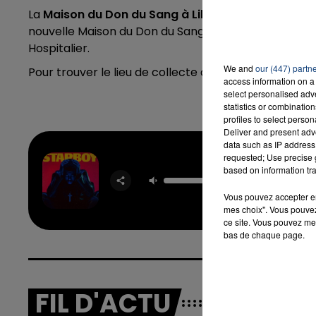
La
Maison du Don du Sang
à Lille
, c’est près de la 
nouvelle Maison du Don du Sang a ouvert il y a que
Hospitalier.
7h00 - 12h00
We and
our (447) partn
Pour trouver le lieu de collecte de sang le plus pr
LA TEAM DU WEEK-END
access information on a 
select personalised ad
statistics or combinatio
profiles to select person
Deliver and present adv
data such as IP address 
requested; Use precise g
Star
based on information tra
THE WEE
DAFT 
Vous pouvez accepter en 
mes choix". Vous pouvez
ce site. Vous pouvez met
bas de chaque page.
FIL D'ACTU