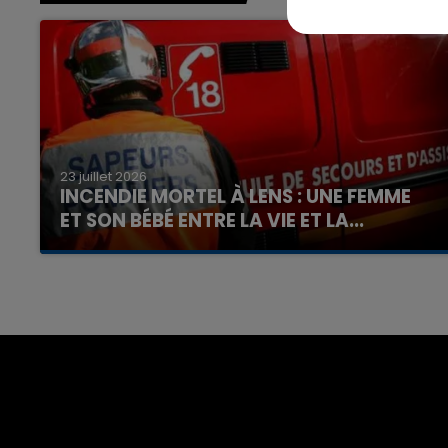
7h00 - 12h00
nd
La Team du Week-end
23 juillet 2026
INCENDIE MORTEL À LENS : UNE FEMME
ET SON BÉBÉ ENTRE LA VIE ET LA...
Un homme s'est immolé par le feu après avoir
aspergé sa compagne et leur bébé de trois
mois d'un liquide inflammable.