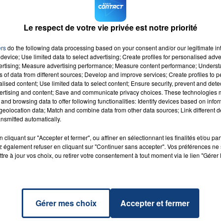
Gare Lille Flandre, avenue Charles Saint-Venant, une
lques semaines
également à Arras
, à proximité du Centre
Le respect de votre vie privée est notre priorité
16h00 - 20h00
ers
do the following data processing based on your consent and/or our legitimate int
oche de chez vous, rendez-vous sur
dondusang.net
LA TEAM DU WEEK-END
device; Use limited data to select advertising; Create profiles for personalised adver
vertising; Measure advertising performance; Measure content performance; Unders
ns of data from different sources; Develop and improve services; Create profiles to 
alised content; Use limited data to select content; Ensure security, prevent and detect
ertising and content; Save and communicate privacy choices. These technologies
and browsing data to offer following functionalities: Identify devices based on infor
eolocation data; Match and combine data from other data sources; Link different de
boy
nsmitted automatically.
RADIO CONTACT
KND &
PUNK
cliquant sur "Accepter et fermer", ou affiner en sélectionnant les finalités et/ou pa
 également refuser en cliquant sur "Continuer sans accepter". Vos préférences ne 
tre à jour vos choix, ou retirer votre consentement à tout moment via le lien "Gérer 
Gérer mes choix
Accepter et fermer