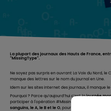
La plupart des journaux des Hauts de France, entr
"MissingType".
Ne soyez pas surpris en ouvrant La Voix du Nord, le Co
manque des lettres sur le nom du journal en Une.
Idem sur les sites internet des journaux, il manque le 
Pourquoi ? Parce qu’aujourd’hui c’est la
journée mon
participer à l'opération #MissingTypes. Il s'agit s
sanguins, le A, le B et le O
, pour sensibiliser au don 