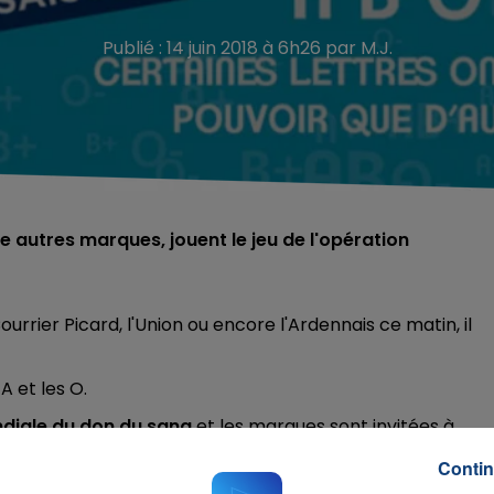
Publié : 14 juin 2018 à 6h26 par M.J.
e autres marques, jouent le jeu de l'opération
urrier Picard, l'Union ou encore l'Ardennais ce matin, il
A et les O.
diale du don du sang
et les marques sont invitées à
ymboliquement de supprimer les lettres des
groupes
Contin
du sang.