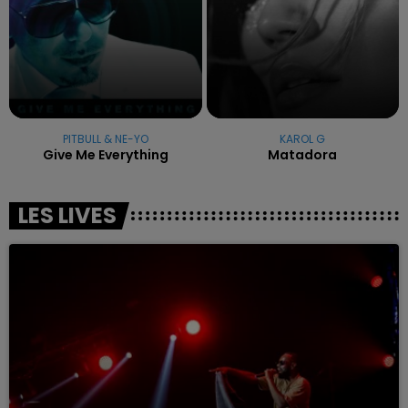
PITBULL & NE-YO
KAROL G
Give Me Everything
Matadora
LES LIVES