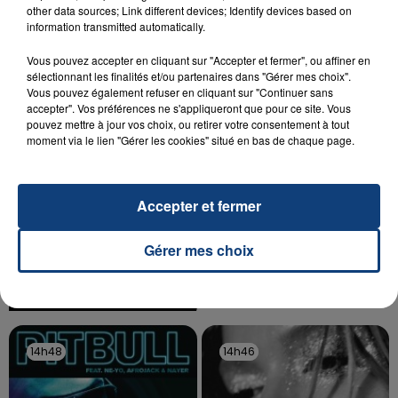
other data sources; Link different devices; Identify devices based on
Un homme s'est immolé par le feu après avoir
information transmitted automatically.
aspergé sa compagne et leur bébé de trois mois
d'un liquide inflammable.
Vous pouvez accepter en cliquant sur "Accepter et fermer", ou affiner en
sélectionnant les finalités et/ou partenaires dans "Gérer mes choix".
Vous pouvez également refuser en cliquant sur "Continuer sans
accepter". Vos préférences ne s'appliqueront que pour ce site. Vous
pouvez mettre à jour vos choix, ou retirer votre consentement à tout
moment via le lien "Gérer les cookies" situé en bas de chaque page.
20 juillet 2026
UNE ADOLESCENTE DEVANT SE FAIRE
Accepter et fermer
OPÉRER DE LA CHEVILLE RESSORT DE LA...
La famille a porté plainte contre la clinique qui a
Gérer mes choix
reconnu sa responsabilité et présenté ses
excuses.
TITRES DIFFUSÉS
14h48
14h48
14h46
14h46