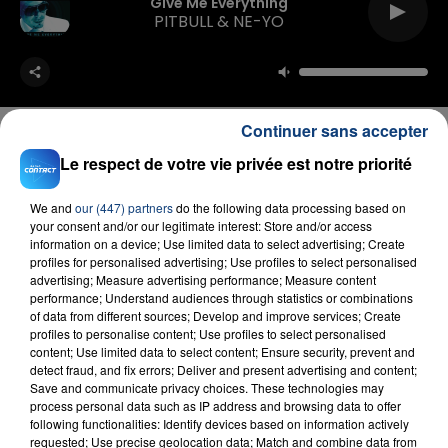
Give Me Everything
PITBULL & NE-YO
Continuer sans accepter
Le respect de votre vie privée est notre priorité
FIL D'ACTU
We and
our (447) partners
do the following data processing based on
your consent and/or our legitimate interest: Store and/or access
information on a device; Use limited data to select advertising; Create
profiles for personalised advertising; Use profiles to select personalised
advertising; Measure advertising performance; Measure content
performance; Understand audiences through statistics or combinations
of data from different sources; Develop and improve services; Create
profiles to personalise content; Use profiles to select personalised
content; Use limited data to select content; Ensure security, prevent and
detect fraud, and fix errors; Deliver and present advertising and content;
Save and communicate privacy choices. These technologies may
23 juillet 2026
process personal data such as IP address and browsing data to offer
INCENDIE MORTEL À LENS : UNE FEMME ET
following functionalities: Identify devices based on information actively
SON BÉBÉ ENTRE LA VIE ET LA...
requested; Use precise geolocation data; Match and combine data from