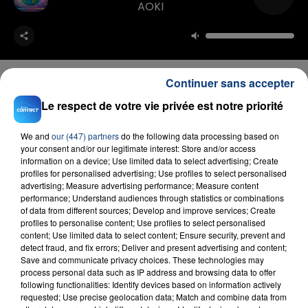
AOKI
Continuer sans accepter
Le respect de votre vie privée est notre priorité
FIL D'ACTU
We and
our (447) partners
do the following data processing based on
your consent and/or our legitimate interest: Store and/or access
information on a device; Use limited data to select advertising; Create
profiles for personalised advertising; Use profiles to select personalised
advertising; Measure advertising performance; Measure content
performance; Understand audiences through statistics or combinations
of data from different sources; Develop and improve services; Create
profiles to personalise content; Use profiles to select personalised
content; Use limited data to select content; Ensure security, prevent and
detect fraud, and fix errors; Deliver and present advertising and content;
Save and communicate privacy choices. These technologies may
23 juillet 2026
INCENDIE MORTEL À LENS : UNE FEMME ET
process personal data such as IP address and browsing data to offer
following functionalities: Identify devices based on information actively
SON BÉBÉ ENTRE LA VIE ET LA...
requested; Use precise geolocation data; Match and combine data from
Un homme s'est immolé par le feu après avoir