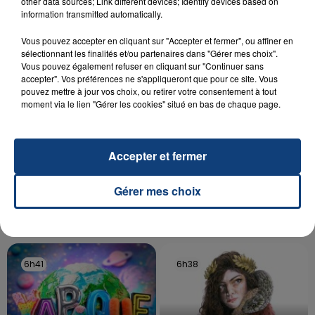
other data sources; Link different devices; Identify devices based on
information transmitted automatically.
aspergé sa compagne et leur bébé de trois mois
d'un liquide inflammable.
Vous pouvez accepter en cliquant sur "Accepter et fermer", ou affiner en
sélectionnant les finalités et/ou partenaires dans "Gérer mes choix".
Vous pouvez également refuser en cliquant sur "Continuer sans
accepter". Vos préférences ne s'appliqueront que pour ce site. Vous
pouvez mettre à jour vos choix, ou retirer votre consentement à tout
moment via le lien "Gérer les cookies" situé en bas de chaque page.
20 juillet 2026
UNE ADOLESCENTE DEVANT SE FAIRE
Accepter et fermer
OPÉRER DE LA CHEVILLE RESSORT DE LA...
La famille a porté plainte contre la clinique qui a
Gérer mes choix
reconnu sa responsabilité et présenté ses
excuses.
TITRES DIFFUSÉS
6h41
6h41
6h38
6h38