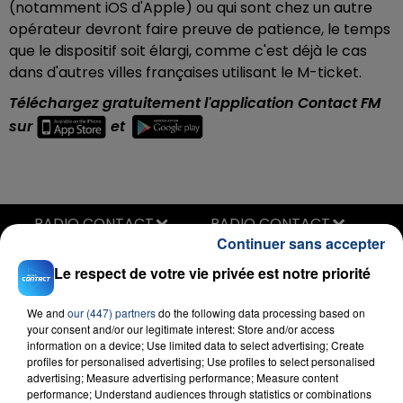
(notamment iOS d'Apple) ou qui sont chez un autre
opérateur devront faire preuve de patience, le temps
que le dispositif soit élargi, comme c'est déjà le cas
dans d'autres villes françaises utilisant le M-ticket.
Téléchargez gratuitement l'application Contact FM
sur
et
RADIO CONTACT
Continuer sans accepter
Let Me Think About It
IDA CORR & FEDDE LE GRAND
Le respect de votre vie privée est notre priorité
We and
our (447) partners
do the following data processing based on
your consent and/or our legitimate interest: Store and/or access
information on a device; Use limited data to select advertising; Create
profiles for personalised advertising; Use profiles to select personalised
advertising; Measure advertising performance; Measure content
performance; Understand audiences through statistics or combinations