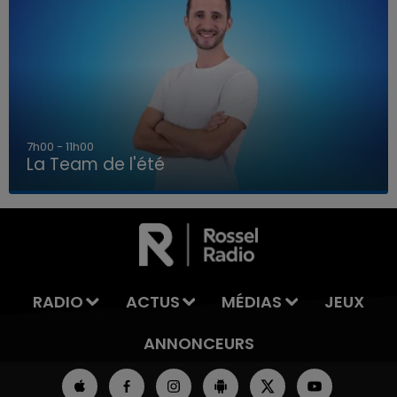
7h00 - 11h00
La Team de l'été
7h00 - 11h00
LA TEAM DE L'ÉTÉ
RADIO
ACTUS
MÉDIAS
JEUX
ANNONCEURS