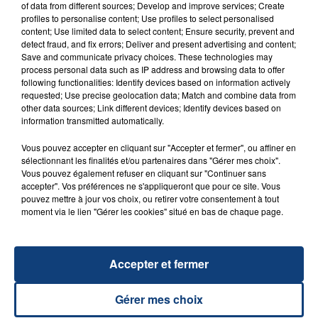
of data from different sources; Develop and improve services; Create
profiles to personalise content; Use profiles to select personalised
FIL D'ACTU
content; Use limited data to select content; Ensure security, prevent and
detect fraud, and fix errors; Deliver and present advertising and content;
Save and communicate privacy choices. These technologies may
process personal data such as IP address and browsing data to offer
following functionalities: Identify devices based on information actively
requested; Use precise geolocation data; Match and combine data from
other data sources; Link different devices; Identify devices based on
information transmitted automatically.
Vous pouvez accepter en cliquant sur "Accepter et fermer", ou affiner en
sélectionnant les finalités et/ou partenaires dans "Gérer mes choix".
23 juillet 2026
Vous pouvez également refuser en cliquant sur "Continuer sans
INCENDIE MORTEL À LENS : UNE FEMME ET
accepter". Vos préférences ne s'appliqueront que pour ce site. Vous
SON BÉBÉ ENTRE LA VIE ET LA...
pouvez mettre à jour vos choix, ou retirer votre consentement à tout
Un homme s'est immolé par le feu après avoir
moment via le lien "Gérer les cookies" situé en bas de chaque page.
aspergé sa compagne et leur bébé de trois mois
d'un liquide inflammable.
Accepter et fermer
Gérer mes choix