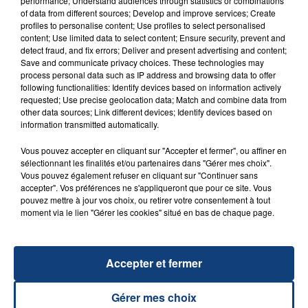
performance; Understand audiences through statistics or combinations
of data from different sources; Develop and improve services; Create
profiles to personalise content; Use profiles to select personalised
content; Use limited data to select content; Ensure security, prevent and
detect fraud, and fix errors; Deliver and present advertising and content;
Save and communicate privacy choices. These technologies may
process personal data such as IP address and browsing data to offer
following functionalities: Identify devices based on information actively
23 juillet 2026
requested; Use precise geolocation data; Match and combine data from
INCENDIE MORTEL À LENS : UNE FEMME ET
other data sources; Link different devices; Identify devices based on
SON BÉBÉ ENTRE LA VIE ET LA...
information transmitted automatically.
Un homme s'est immolé par le feu après avoir
Vous pouvez accepter en cliquant sur "Accepter et fermer", ou affiner en
aspergé sa compagne et leur bébé de trois mois
sélectionnant les finalités et/ou partenaires dans "Gérer mes choix".
d'un liquide inflammable.
Vous pouvez également refuser en cliquant sur "Continuer sans
accepter". Vos préférences ne s'appliqueront que pour ce site. Vous
pouvez mettre à jour vos choix, ou retirer votre consentement à tout
moment via le lien "Gérer les cookies" situé en bas de chaque page.
Accepter et fermer
20 juillet 2026
UNE ADOLESCENTE DEVANT SE FAIRE
OPÉRER DE LA CHEVILLE RESSORT DE LA...
Gérer mes choix