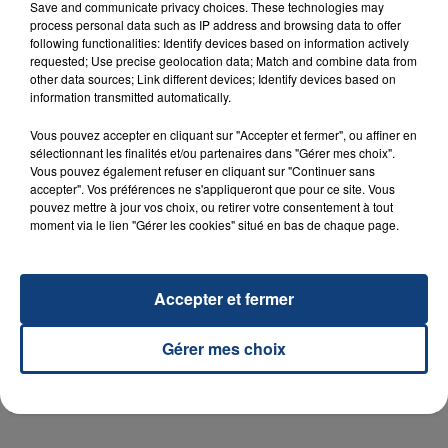
Save and communicate privacy choices. These technologies may
process personal data such as IP address and browsing data to offer
following functionalities: Identify devices based on information actively
requested; Use precise geolocation data; Match and combine data from
other data sources; Link different devices; Identify devices based on
23 juillet 2026
information transmitted automatically.
INCENDIE MORTEL À LENS : UNE FEMME ET
SON BÉBÉ ENTRE LA VIE ET LA...
Vous pouvez accepter en cliquant sur "Accepter et fermer", ou affiner en
Un homme s'est immolé par le feu après avoir
sélectionnant les finalités et/ou partenaires dans "Gérer mes choix".
Vous pouvez également refuser en cliquant sur "Continuer sans
aspergé sa compagne et leur bébé de trois mois
accepter". Vos préférences ne s'appliqueront que pour ce site. Vous
d'un liquide inflammable.
pouvez mettre à jour vos choix, ou retirer votre consentement à tout
moment via le lien "Gérer les cookies" situé en bas de chaque page.
Accepter et fermer
20 juillet 2026
Gérer mes choix
UNE ADOLESCENTE DEVANT SE FAIRE
OPÉRER DE LA CHEVILLE RESSORT DE LA...
La famille a porté plainte contre la clinique qui a
reconnu sa responsabilité et présenté ses