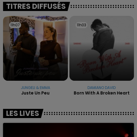
excuses.
TITRES DIFFUSÉS
11h07
11h07
11h03
11h03
JUNGELI & EMMA
DAMIANO DAVID
Juste Un Peu
Born With A Broken Heart
LES LIVES