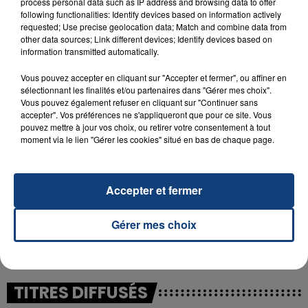
process personal data such as IP address and browsing data to offer
following functionalities: Identify devices based on information actively
requested; Use precise geolocation data; Match and combine data from
23 juillet 2026
other data sources; Link different devices; Identify devices based on
INCENDIE MORTEL À LENS : UNE FEMME ET
information transmitted automatically.
SON BÉBÉ ENTRE LA VIE ET LA...
Un homme s'est immolé par le feu après avoir
Vous pouvez accepter en cliquant sur "Accepter et fermer", ou affiner en
sélectionnant les finalités et/ou partenaires dans "Gérer mes choix".
aspergé sa compagne et leur bébé de trois mois
Vous pouvez également refuser en cliquant sur "Continuer sans
d'un liquide inflammable.
accepter". Vos préférences ne s'appliqueront que pour ce site. Vous
pouvez mettre à jour vos choix, ou retirer votre consentement à tout
moment via le lien "Gérer les cookies" situé en bas de chaque page.
Accepter et fermer
20 juillet 2026
UNE ADOLESCENTE DEVANT SE FAIRE
Gérer mes choix
OPÉRER DE LA CHEVILLE RESSORT DE LA...
La famille a porté plainte contre la clinique qui a
reconnu sa responsabilité et présenté ses
excuses.
TITRES DIFFUSÉS