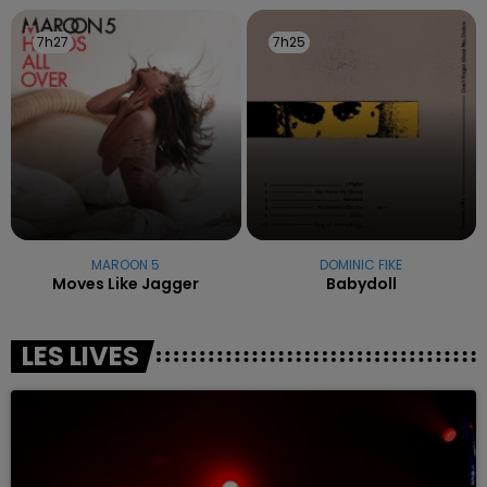
7h27
7h27
7h25
7h25
MAROON 5
DOMINIC FIKE
Moves Like Jagger
Babydoll
LES LIVES