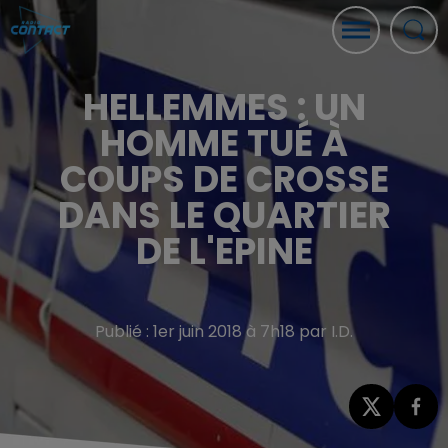
HELLEMMES : UN
HOMME TUÉ À
COUPS DE CROSSE
DANS LE QUARTIER
DE L'EPINE
Publié : 1er juin 2018 à 7h18 par I.D.