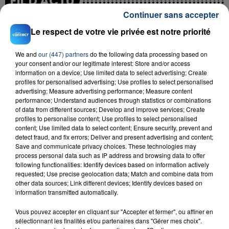
FIL D'ACTU
Continuer sans accepter
Le respect de votre vie privée est notre priorité
We and
our (447) partners
do the following data processing based on
your consent and/or our legitimate interest: Store and/or access
information on a device; Use limited data to select advertising; Create
profiles for personalised advertising; Use profiles to select personalised
advertising; Measure advertising performance; Measure content
23 juillet 2026
performance; Understand audiences through statistics or combinations
INCENDIE MORTEL À LENS : UNE FEMME ET
of data from different sources; Develop and improve services; Create
profiles to personalise content; Use profiles to select personalised
SON BÉBÉ ENTRE LA VIE ET LA...
content; Use limited data to select content; Ensure security, prevent and
Un homme s'est immolé par le feu après avoir
detect fraud, and fix errors; Deliver and present advertising and content;
Save and communicate privacy choices. These technologies may
aspergé sa compagne et leur bébé de trois mois
process personal data such as IP address and browsing data to offer
d'un liquide inflammable.
following functionalities: Identify devices based on information actively
requested; Use precise geolocation data; Match and combine data from
other data sources; Link different devices; Identify devices based on
information transmitted automatically.
Vous pouvez accepter en cliquant sur "Accepter et fermer", ou affiner en
sélectionnant les finalités et/ou partenaires dans "Gérer mes choix".
20 juillet 2026