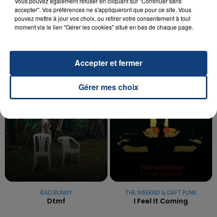
Vous pouvez également refuser en cliquant sur "Continuer sans
UNE ADOLESCENTE DEVANT SE FAIRE
accepter". Vos préférences ne s'appliqueront que pour ce site. Vous
OPÉRER DE LA CHEVILLE RESSORT DE LA...
pouvez mettre à jour vos choix, ou retirer votre consentement à tout
moment via le lien "Gérer les cookies" situé en bas de chaque page.
La famille a porté plainte contre la clinique qui a
reconnu sa responsabilité et présenté ses
excuses.
TITRES DIFFUSÉS
Accepter et fermer
Gérer mes choix
5h23
5h23
5h19
5h19
BAD BUNNY
THE WEEKND & DAFT PUNK
Dtmf
I Feel It Coming