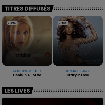
excuses.
TITRES DIFFUSÉS
22h07
22h07
22h03
22h03
CHRISTINA AGUILERA
BEYONCE & JAY Z
Genie In A Bottle
Crazy In Love
LES LIVES