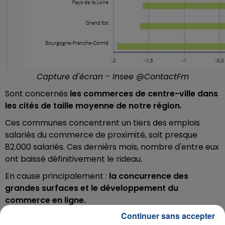
Capture d'écran - Insee @ContactFm
Sont concernés
les commerces de centre-ville dans
les cités de taille moyenne de notre région.
Ces communes concentrent un tiers des emplois
salariés du commerce de proximité, soit presque
82.000 salariés.
Ces dernièrs mois, nombre d'entre eux
ont baissé définitivement le rideau.
En cause principalement :
la concurrence des
grandes surfaces et le développement du
commerce en ligne.
Continuer sans accepter
Téléchargez gratuitement l'application Contact FM