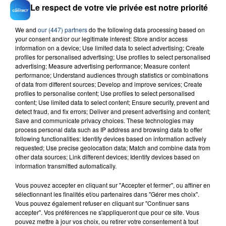
sur
et
Le respect de votre vie privée est notre priorité
We and
our (447) partners
do the following data processing based on
your consent and/or our legitimate interest: Store and/or access
information on a device; Use limited data to select advertising; Create
profiles for personalised advertising; Use profiles to select personalised
RADIO CONTACT
advertising; Measure advertising performance; Measure content
performance; Understand audiences through statistics or combinations
Genie In A Bottle
of data from different sources; Develop and improve services; Create
CHRISTINA AGUILERA
profiles to personalise content; Use profiles to select personalised
content; Use limited data to select content; Ensure security, prevent and
detect fraud, and fix errors; Deliver and present advertising and content;
Save and communicate privacy choices. These technologies may
process personal data such as IP address and browsing data to offer
following functionalities: Identify devices based on information actively
requested; Use precise geolocation data; Match and combine data from
other data sources; Link different devices; Identify devices based on
information transmitted automatically.
FIL D'ACTU
Vous pouvez accepter en cliquant sur "Accepter et fermer", ou affiner en
sélectionnant les finalités et/ou partenaires dans "Gérer mes choix".
Vous pouvez également refuser en cliquant sur "Continuer sans
accepter". Vos préférences ne s'appliqueront que pour ce site. Vous
pouvez mettre à jour vos choix, ou retirer votre consentement à tout