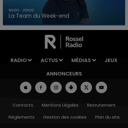
16h00 - 20h00
La Team du Week-end
7h00 - 12h00
LA TEAM DU WEEK-END
RADIO
ACTUS
MÉDIAS
JEUX
ANNONCEURS
Contacts
Mentions Légales
Recrutement
Règlements
Gestion des cookies
Plan du site