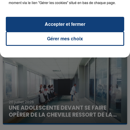
moment via le lien "Gérer les cookies" situé en bas de chaque page.
Accepter et fermer
23 juillet 2026
INCENDIE MORTEL À LENS : UNE FEMME ET
Gérer mes choix
SON BÉBÉ ENTRE LA VIE ET LA...
Un homme s'est immolé par le feu après avoir
aspergé sa compagne et leur bébé de trois mois
d'un liquide inflammable.
20 juillet 2026
UNE ADOLESCENTE DEVANT SE FAIRE
OPÉRER DE LA CHEVILLE RESSORT DE LA...
La famille a porté plainte contre la clinique qui a
reconnu sa responsabilité et présenté ses