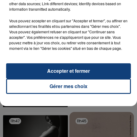
other data sources; Link different devices; Identify devices based on
Un homme s'est immolé par le feu après avoir
information transmitted automatically.
aspergé sa compagne et leur bébé de trois mois
d'un liquide inflammable.
Vous pouvez accepter en cliquant sur "Accepter et fermer", ou affiner en
sélectionnant les finalités et/ou partenaires dans "Gérer mes choix".
Vous pouvez également refuser en cliquant sur "Continuer sans
accepter". Vos préférences ne s'appliqueront que pour ce site. Vous
pouvez mettre à jour vos choix, ou retirer votre consentement à tout
moment via le lien "Gérer les cookies" situé en bas de chaque page.
20 juillet 2026
UNE ADOLESCENTE DEVANT SE FAIRE
Accepter et fermer
OPÉRER DE LA CHEVILLE RESSORT DE LA...
La famille a porté plainte contre la clinique qui a
Gérer mes choix
reconnu sa responsabilité et présenté ses
excuses.
TITRES DIFFUSÉS
11h47
11h47
11h45
11h45