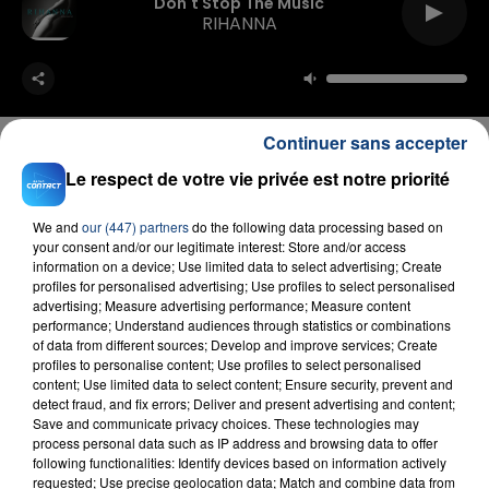
Don't Stop The Music
RIHANNA
Continuer sans accepter
Le respect de votre vie privée est notre priorité
FIL D'ACTU
We and
our (447) partners
do the following data processing based on
your consent and/or our legitimate interest: Store and/or access
information on a device; Use limited data to select advertising; Create
profiles for personalised advertising; Use profiles to select personalised
advertising; Measure advertising performance; Measure content
performance; Understand audiences through statistics or combinations
of data from different sources; Develop and improve services; Create
profiles to personalise content; Use profiles to select personalised
content; Use limited data to select content; Ensure security, prevent and
detect fraud, and fix errors; Deliver and present advertising and content;
Save and communicate privacy choices. These technologies may
23 juillet 2026
process personal data such as IP address and browsing data to offer
INCENDIE MORTEL À LENS : UNE FEMME ET
following functionalities: Identify devices based on information actively
SON BÉBÉ ENTRE LA VIE ET LA...
requested; Use precise geolocation data; Match and combine data from