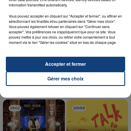
aspergé sa compagne et leur bébé de trois mois
information transmitted automatically.
d'un liquide inflammable.
Vous pouvez accepter en cliquant sur "Accepter et fermer", ou affiner en
sélectionnant les finalités et/ou partenaires dans "Gérer mes choix".
Vous pouvez également refuser en cliquant sur "Continuer sans
accepter". Vos préférences ne s'appliqueront que pour ce site. Vous
pouvez mettre à jour vos choix, ou retirer votre consentement à tout
moment via le lien "Gérer les cookies" situé en bas de chaque page.
20 juillet 2026
UNE ADOLESCENTE DEVANT SE FAIRE
OPÉRER DE LA CHEVILLE RESSORT DE LA...
Accepter et fermer
La famille a porté plainte contre la clinique qui a
Gérer mes choix
reconnu sa responsabilité et présenté ses
excuses.
TITRES DIFFUSÉS
21h02
21h02
20h59
20h59