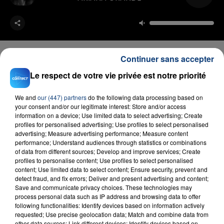
Continuer sans accepter
Le respect de votre vie privée est notre priorité
FIL D'ACTU
We and
our (447) partners
do the following data processing based on
your consent and/or our legitimate interest: Store and/or access
information on a device; Use limited data to select advertising; Create
profiles for personalised advertising; Use profiles to select personalised
advertising; Measure advertising performance; Measure content
performance; Understand audiences through statistics or combinations
of data from different sources; Develop and improve services; Create
profiles to personalise content; Use profiles to select personalised
content; Use limited data to select content; Ensure security, prevent and
detect fraud, and fix errors; Deliver and present advertising and content;
23 juillet 2026
Save and communicate privacy choices. These technologies may
INCENDIE MORTEL À LENS : UNE FEMME ET
process personal data such as IP address and browsing data to offer
following functionalities: Identify devices based on information actively
SON BÉBÉ ENTRE LA VIE ET LA...
requested; Use precise geolocation data; Match and combine data from
Un homme s'est immolé par le feu après avoir
other data sources; Link different devices; Identify devices based on