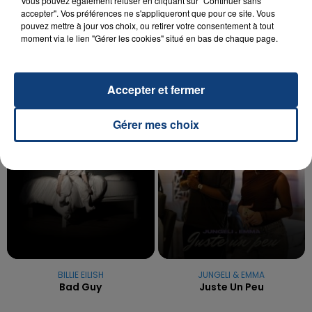
Vous pouvez également refuser en cliquant sur "Continuer sans
UNE ADOLESCENTE DEVANT SE FAIRE
accepter". Vos préférences ne s'appliqueront que pour ce site. Vous
OPÉRER DE LA CHEVILLE RESSORT DE LA...
pouvez mettre à jour vos choix, ou retirer votre consentement à tout
moment via le lien "Gérer les cookies" situé en bas de chaque page.
La famille a porté plainte contre la clinique qui a
reconnu sa responsabilité et présenté ses
excuses.
TITRES DIFFUSÉS
Accepter et fermer
Gérer mes choix
7h28
7h28
7h25
7h25
BILLIE EILISH
JUNGELI & EMMA
Bad Guy
Juste Un Peu