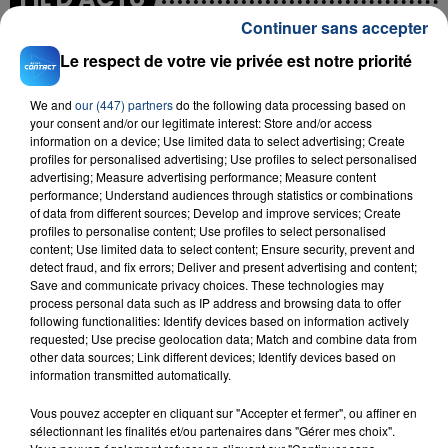
Continuer sans accepter
Le respect de votre vie privée est notre priorité
We and
our (447) partners
do the following data processing based on
your consent and/or our legitimate interest: Store and/or access
information on a device; Use limited data to select advertising; Create
profiles for personalised advertising; Use profiles to select personalised
advertising; Measure advertising performance; Measure content
23 juillet 2026
performance; Understand audiences through statistics or combinations
INCENDIE MORTEL À LENS : UNE FEMME ET
of data from different sources; Develop and improve services; Create
profiles to personalise content; Use profiles to select personalised
SON BÉBÉ ENTRE LA VIE ET LA...
content; Use limited data to select content; Ensure security, prevent and
Un homme s'est immolé par le feu après avoir
detect fraud, and fix errors; Deliver and present advertising and content;
aspergé sa compagne et leur bébé de trois mois
Save and communicate privacy choices. These technologies may
process personal data such as IP address and browsing data to offer
d'un liquide inflammable.
following functionalities: Identify devices based on information actively
requested; Use precise geolocation data; Match and combine data from
other data sources; Link different devices; Identify devices based on
information transmitted automatically.
Vous pouvez accepter en cliquant sur "Accepter et fermer", ou affiner en
sélectionnant les finalités et/ou partenaires dans "Gérer mes choix".
20 juillet 2026