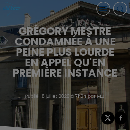
GRÉGORY MESTRE
CONDAMNÉE À UNE
PEINE PLUS LOURDE
EN APPEL QU'EN
PREMIÈRE INSTANCE
Publié : 8 juillet 2020 à 7h24 par M.J.