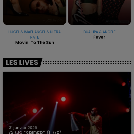
HUGEL & IMAEL ANGEL & ULTRA
DUA LIPA & ANGELE
Fever
NATE
Movin' To The Sun
LES LIVES
31 janvier 2025
GIMS "SPIDER" (LIVE)