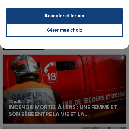
Accepter et fermer
Gérer mes choix
FIL D'ACTU
23 juillet 2026
INCENDIE MORTEL À LENS : UNE FEMME ET
SON BÉBÉ ENTRE LA VIE ET LA...
Un homme s'est immolé par le feu après avoir
aspergé sa compagne et leur bébé de trois mois