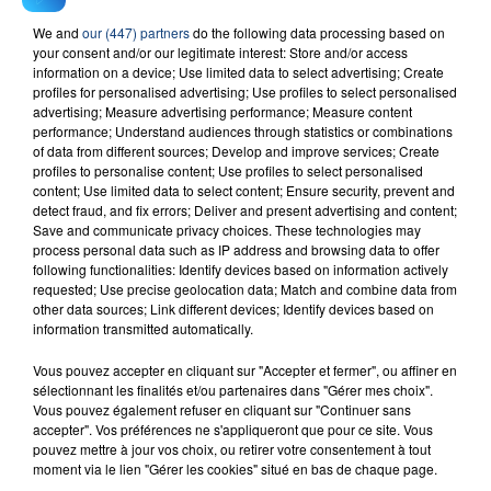
We and
our (447) partners
do the following data processing based on
your consent and/or our legitimate interest: Store and/or access
information on a device; Use limited data to select advertising; Create
profiles for personalised advertising; Use profiles to select personalised
advertising; Measure advertising performance; Measure content
performance; Understand audiences through statistics or combinations
of data from different sources; Develop and improve services; Create
profiles to personalise content; Use profiles to select personalised
content; Use limited data to select content; Ensure security, prevent and
detect fraud, and fix errors; Deliver and present advertising and content;
Save and communicate privacy choices. These technologies may
process personal data such as IP address and browsing data to offer
Téléchargez gratuitement l'application Contact FM
following functionalities: Identify devices based on information actively
sur
et
requested; Use precise geolocation data; Match and combine data from
other data sources; Link different devices; Identify devices based on
information transmitted automatically.
Vous pouvez accepter en cliquant sur "Accepter et fermer", ou affiner en
sélectionnant les finalités et/ou partenaires dans "Gérer mes choix".
RADIO CONTACT
Vous pouvez également refuser en cliquant sur "Continuer sans
accepter". Vos préférences ne s'appliqueront que pour ce site. Vous
Movin' To The Sun
pouvez mettre à jour vos choix, ou retirer votre consentement à tout
HUGEL & IMAEL ANGEL & ULTRA
moment via le lien "Gérer les cookies" situé en bas de chaque page.
NATE