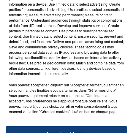
information on a device; Use limited data to select advertising; Create
dernier, de très nombreux radars automatiques ont
profiles for personalised advertising; Use profiles to select personalised
été dégradés ou rendus inopérants.
advertising; Measure advertising performance; Measure content
performance; Understand audiences through statistics or combinations
Alors qu'Emmanuel Macron avait déclaré devant les
of data from different sources; Develop and improve services; Create
Maires de France que des aménagements de
profiles to personalise content; Use profiles to select personalised
limitation de vitesse étaient envisageables selon les
content; Use limited data to select content; Ensure security, prevent and
detect fraud, and fix errors; Deliver and present advertising and content;
particularités locales, Edouard Philippe en revanche
Save and communicate privacy choices. These technologies may
explique ce matin que le sujet est ouvert dans le cadre
process personal data such as IP address and browsing data to offer
du Grand Débat National, "mais il serait fou de baisser
following functionalities: Identify devices based on information actively
requested; Use precise geolocation data; Match and combine data from
le niveau d'ambition" a-t-il précisé.
other data sources; Link different devices; Identify devices based on
information transmitted automatically.
Téléchargez gratuitement l'application Contact FM
sur
et
Vous pouvez accepter en cliquant sur "Accepter et fermer", ou affiner en
sélectionnant les finalités et/ou partenaires dans "Gérer mes choix".
Vous pouvez également refuser en cliquant sur "Continuer sans
accepter". Vos préférences ne s'appliqueront que pour ce site. Vous
pouvez mettre à jour vos choix, ou retirer votre consentement à tout
moment via le lien "Gérer les cookies" situé en bas de chaque page.
RADIO CONTACT
One Kiss
CALVIN HARRIS & DUA LIPA