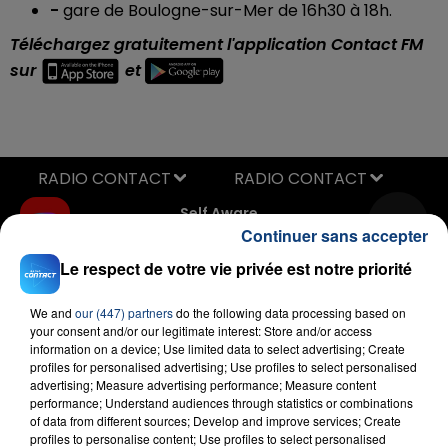
-
gare de Boulogne-sur-Mer de 16h30 à 18h.
Téléchargez gratuitement l'application Contact FM
sur
et
RADIO CONTACT
Self Aware
TEMPER CITY
Continuer sans accepter
Le respect de votre vie privée est notre priorité
We and
our (447) partners
do the following data processing based on
your consent and/or our legitimate interest: Store and/or access
information on a device; Use limited data to select advertising; Create
profiles for personalised advertising; Use profiles to select personalised
advertising; Measure advertising performance; Measure content
performance; Understand audiences through statistics or combinations
FIL D'ACTU
of data from different sources; Develop and improve services; Create
profiles to personalise content; Use profiles to select personalised