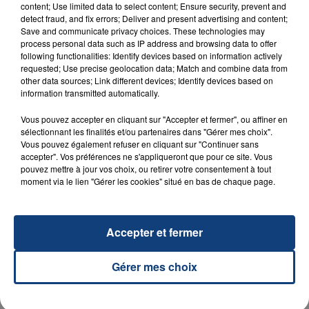
content; Use limited data to select content; Ensure security, prevent and
detect fraud, and fix errors; Deliver and present advertising and content;
Save and communicate privacy choices. These technologies may
process personal data such as IP address and browsing data to offer
following functionalities: Identify devices based on information actively
requested; Use precise geolocation data; Match and combine data from
other data sources; Link different devices; Identify devices based on
information transmitted automatically.
23 juillet 2026
Vous pouvez accepter en cliquant sur "Accepter et fermer", ou affiner en
INCENDIE MORTEL À LENS : UNE FEMME ET
sélectionnant les finalités et/ou partenaires dans "Gérer mes choix".
SON BÉBÉ ENTRE LA VIE ET LA...
Vous pouvez également refuser en cliquant sur "Continuer sans
accepter". Vos préférences ne s'appliqueront que pour ce site. Vous
Un homme s'est immolé par le feu après avoir
pouvez mettre à jour vos choix, ou retirer votre consentement à tout
aspergé sa compagne et leur bébé de trois mois
moment via le lien "Gérer les cookies" situé en bas de chaque page.
d'un liquide inflammable.
Accepter et fermer
Gérer mes choix
20 juillet 2026
UNE ADOLESCENTE DEVANT SE FAIRE