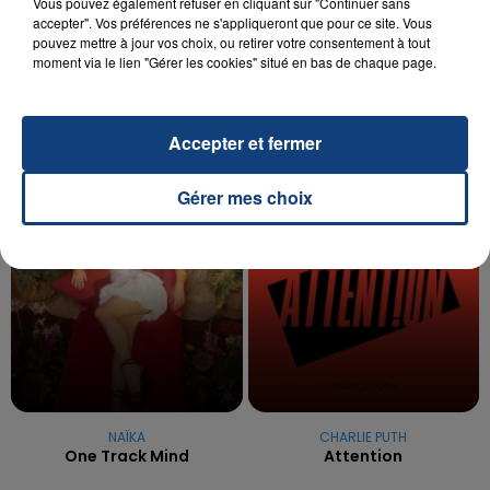
20 juillet 2026
Vous pouvez également refuser en cliquant sur "Continuer sans
UNE ADOLESCENTE DEVANT SE FAIRE
accepter". Vos préférences ne s'appliqueront que pour ce site. Vous
pouvez mettre à jour vos choix, ou retirer votre consentement à tout
OPÉRER DE LA CHEVILLE RESSORT DE LA...
moment via le lien "Gérer les cookies" situé en bas de chaque page.
La famille a porté plainte contre la clinique qui a
reconnu sa responsabilité et présenté ses
excuses.
TITRES DIFFUSÉS
Accepter et fermer
Gérer mes choix
6h51
6h51
6h44
6h44
NAÏKA
CHARLIE PUTH
One Track Mind
Attention