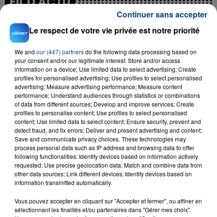
FIL D'ACTU
Continuer sans accepter
Le respect de votre vie privée est notre priorité
We and
our (447) partners
do the following data processing based on
your consent and/or our legitimate interest: Store and/or access
information on a device; Use limited data to select advertising; Create
profiles for personalised advertising; Use profiles to select personalised
advertising; Measure advertising performance; Measure content
performance; Understand audiences through statistics or combinations
23 juillet 2026
INCENDIE MORTEL À LENS : UNE FEMME ET
of data from different sources; Develop and improve services; Create
profiles to personalise content; Use profiles to select personalised
SON BÉBÉ ENTRE LA VIE ET LA...
content; Use limited data to select content; Ensure security, prevent and
Un homme s'est immolé par le feu après avoir
detect fraud, and fix errors; Deliver and present advertising and content;
Save and communicate privacy choices. These technologies may
aspergé sa compagne et leur bébé de trois mois
process personal data such as IP address and browsing data to offer
d'un liquide inflammable.
following functionalities: Identify devices based on information actively
requested; Use precise geolocation data; Match and combine data from
other data sources; Link different devices; Identify devices based on
information transmitted automatically.
Vous pouvez accepter en cliquant sur "Accepter et fermer", ou affiner en
sélectionnant les finalités et/ou partenaires dans "Gérer mes choix".