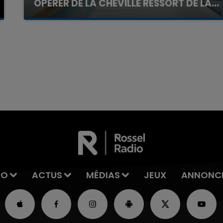
OPÉRER DE LA CHEVILLE RESSORT DE LA...
La famille a porté plainte contre la clinique qui a
reconnu sa responsabilité et présenté ses
excuses.
7h00 - 11h00
La Team de l'été
IO
ACTUS
MÉDIAS
JEUX
ANNONC