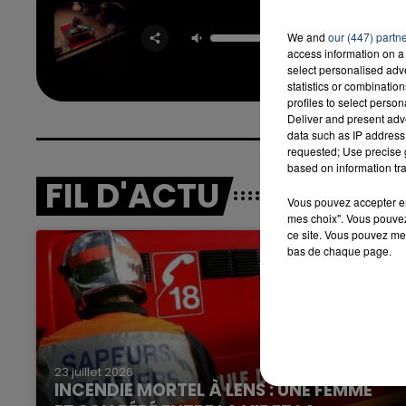
Girlfr
We and
our (447) partn
TAY
access information on a 
select personalised ad
statistics or combinatio
profiles to select person
Deliver and present adv
data such as IP address 
requested; Use precise g
based on information tra
FIL D'ACTU
Vous pouvez accepter en 
mes choix". Vous pouvez
ce site. Vous pouvez met
bas de chaque page.
23 juillet 2026
INCENDIE MORTEL À LENS : UNE FEMME