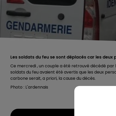
Les soldats du feu se sont déplacés car les deux
Ce mercredi , un couple a été retrouvé décédé par l
soldats du feu avaient été avertis que les deux pe
carbone serait, a priori, la cause du décès.
Photo : L'ardennais