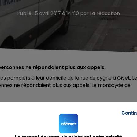
Publié : 5 avril 2017 à 14h10 par La rédaction
 personnes ne répondaient plus aux appels.
es pompiers à leur domicile de la rue du cygne à Givet. L
rsonnes ne répondaient plus aux appels. Le monoxyde de
Contin
Le respect de votre vie privée est notre priorité