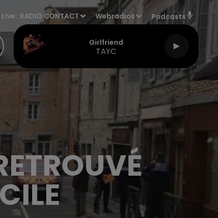
Live :
RADIO CONTACT
Webradios
Podcasts
Girlfriend
TAYC
 RETROUVÉ
CILE