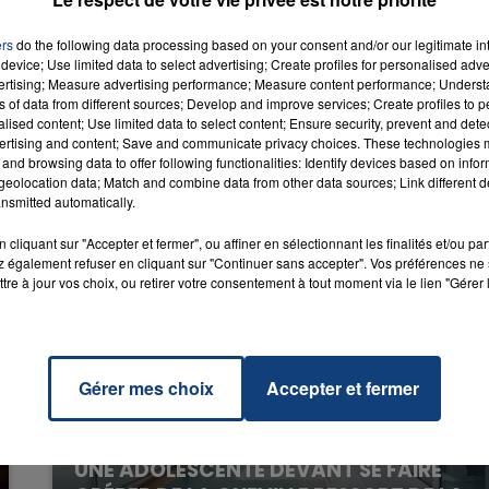
iend
RADIO CONTACT
ers
do the following data processing based on your consent and/or our legitimate int
C
device; Use limited data to select advertising; Create profiles for personalised adver
vertising; Measure advertising performance; Measure content performance; Unders
ns of data from different sources; Develop and improve services; Create profiles to 
alised content; Use limited data to select content; Ensure security, prevent and detect
ertising and content; Save and communicate privacy choices. These technologies
and browsing data to offer following functionalities: Identify devices based on infor
eolocation data; Match and combine data from other data sources; Link different de
nsmitted automatically.
cliquant sur "Accepter et fermer", ou affiner en sélectionnant les finalités et/ou pa
 également refuser en cliquant sur "Continuer sans accepter". Vos préférences ne 
tre à jour vos choix, ou retirer votre consentement à tout moment via le lien "Gérer 
Gérer mes choix
Accepter et fermer
20 juillet 2026
UNE ADOLESCENTE DEVANT SE FAIRE