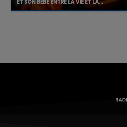
ET SON BÉBÉ ENTRE LA VIE ET LA...
Un homme s'est immolé par le feu après avoir
aspergé sa compagne et leur bébé de trois
mois d'un liquide inflammable.
RAD