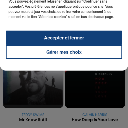
20 juillet 2026
Vous pouvez également refuser en cliquant sur "Continuer sans
UNE ADOLESCENTE DEVANT SE FAIRE
accepter". Vos préférences ne s'appliqueront que pour ce site. Vous
pouvez mettre à jour vos choix, ou retirer votre consentement à tout
OPÉRER DE LA CHEVILLE RESSORT DE LA...
moment via le lien "Gérer les cookies" situé en bas de chaque page.
La famille a porté plainte contre la clinique qui a
reconnu sa responsabilité et présenté ses
excuses.
TITRES DIFFUSÉS
Accepter et fermer
Gérer mes choix
5h35
5h35
5h32
5h32
TEDDY SWIMS
CALVIN HARRIS
Mr Know It All
How Deep Is Your Love