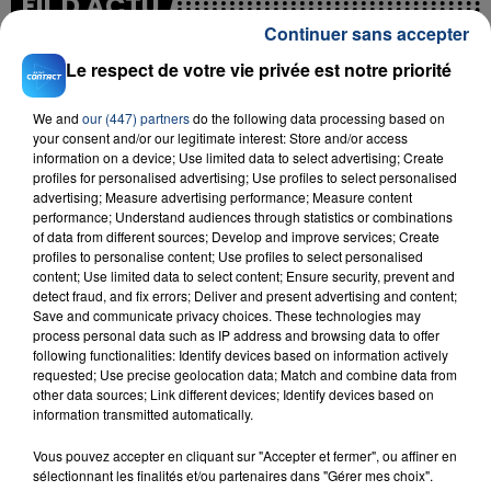
FIL D'ACTU
Continuer sans accepter
Le respect de votre vie privée est notre priorité
We and
our (447) partners
do the following data processing based on
your consent and/or our legitimate interest: Store and/or access
information on a device; Use limited data to select advertising; Create
profiles for personalised advertising; Use profiles to select personalised
advertising; Measure advertising performance; Measure content
performance; Understand audiences through statistics or combinations
23 juillet 2026
INCENDIE MORTEL À LENS : UNE FEMME ET
of data from different sources; Develop and improve services; Create
profiles to personalise content; Use profiles to select personalised
SON BÉBÉ ENTRE LA VIE ET LA...
content; Use limited data to select content; Ensure security, prevent and
Un homme s'est immolé par le feu après avoir
detect fraud, and fix errors; Deliver and present advertising and content;
Save and communicate privacy choices. These technologies may
aspergé sa compagne et leur bébé de trois mois
process personal data such as IP address and browsing data to offer
d'un liquide inflammable.
following functionalities: Identify devices based on information actively
requested; Use precise geolocation data; Match and combine data from
other data sources; Link different devices; Identify devices based on
information transmitted automatically.
Vous pouvez accepter en cliquant sur "Accepter et fermer", ou affiner en
sélectionnant les finalités et/ou partenaires dans "Gérer mes choix".