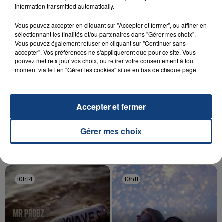
aspergé sa compagne et leur bébé de trois mois
information transmitted automatically.
d'un liquide inflammable.
Vous pouvez accepter en cliquant sur "Accepter et fermer", ou affiner en
sélectionnant les finalités et/ou partenaires dans "Gérer mes choix".
Vous pouvez également refuser en cliquant sur "Continuer sans
accepter". Vos préférences ne s'appliqueront que pour ce site. Vous
pouvez mettre à jour vos choix, ou retirer votre consentement à tout
moment via le lien "Gérer les cookies" situé en bas de chaque page.
20 juillet 2026
UNE ADOLESCENTE DEVANT SE FAIRE
OPÉRER DE LA CHEVILLE RESSORT DE LA...
Accepter et fermer
La famille a porté plainte contre la clinique qui a
reconnu sa responsabilité et présenté ses
Gérer mes choix
excuses.
TITRES DIFFUSÉS
10h14
10h14
10h11
10h11