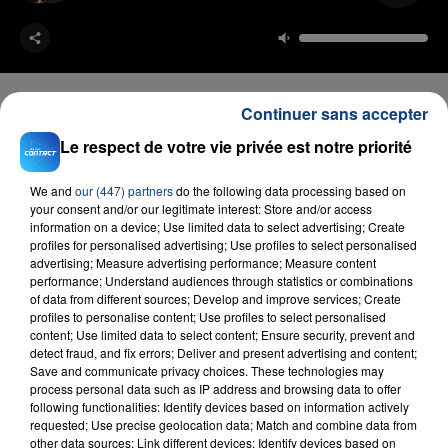
Continuer sans accepter
Le respect de votre vie privée est notre priorité
FIL D'ACTU
We and
our (447) partners
do the following data processing based on
your consent and/or our legitimate interest: Store and/or access
information on a device; Use limited data to select advertising; Create
profiles for personalised advertising; Use profiles to select personalised
advertising; Measure advertising performance; Measure content
performance; Understand audiences through statistics or combinations
of data from different sources; Develop and improve services; Create
profiles to personalise content; Use profiles to select personalised
content; Use limited data to select content; Ensure security, prevent and
detect fraud, and fix errors; Deliver and present advertising and content;
23 juillet 2026
Save and communicate privacy choices. These technologies may
INCENDIE MORTEL À LENS : UNE FEMME ET
process personal data such as IP address and browsing data to offer
SON BÉBÉ ENTRE LA VIE ET LA...
following functionalities: Identify devices based on information actively
requested; Use precise geolocation data; Match and combine data from
Un homme s'est immolé par le feu après avoir
other data sources; Link different devices; Identify devices based on