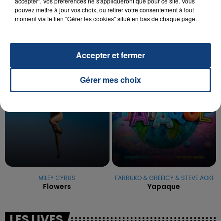
OPÉRER DE LA CHEVILLE RESSORT DE LA...
accepter". Vos préférences ne s'appliqueront que pour ce site. Vous
pouvez mettre à jour vos choix, ou retirer votre consentement à tout
La famille a porté plainte contre la clinique qui a
moment via le lien "Gérer les cookies" situé en bas de chaque page.
reconnu sa responsabilité et présenté ses
excuses.
TITRES DIFFUSÉS
Accepter et fermer
18h09
18h09
18h06
18h06
Gérer mes choix
MILEY CYRUS
FARRUKO & GREEICY & STEVE AOKI
Flowers
Yapaque
LES LIVES