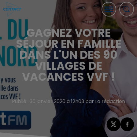
GAGNEZ VOTRE
SÉJOUR EN FAMILLE
DANS L'UN DES 90
VILLAGES DE
VACANCES VVF !
Publié : 30 janvier 2020 à 12h03 par La rédaction