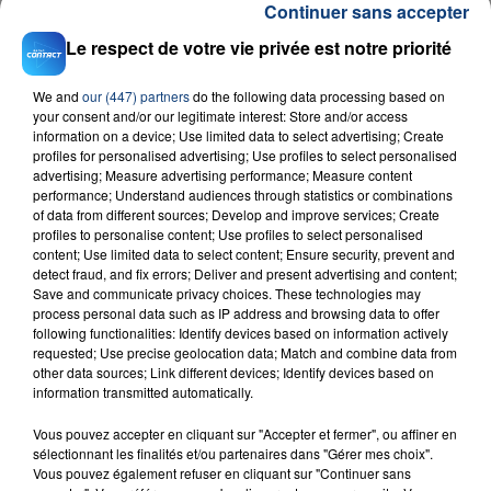
Continuer sans accepter
Le respect de votre vie privée est notre priorité
We and
our (447) partners
do the following data processing based on
your consent and/or our legitimate interest: Store and/or access
information on a device; Use limited data to select advertising; Create
profiles for personalised advertising; Use profiles to select personalised
23 juillet 2026
advertising; Measure advertising performance; Measure content
INCENDIE MORTEL À LENS : UNE FEMME ET
performance; Understand audiences through statistics or combinations
of data from different sources; Develop and improve services; Create
SON BÉBÉ ENTRE LA VIE ET LA...
profiles to personalise content; Use profiles to select personalised
Un homme s'est immolé par le feu après avoir
content; Use limited data to select content; Ensure security, prevent and
aspergé sa compagne et leur bébé de trois mois
detect fraud, and fix errors; Deliver and present advertising and content;
Save and communicate privacy choices. These technologies may
d'un liquide inflammable.
process personal data such as IP address and browsing data to offer
following functionalities: Identify devices based on information actively
requested; Use precise geolocation data; Match and combine data from
other data sources; Link different devices; Identify devices based on
information transmitted automatically.
Vous pouvez accepter en cliquant sur "Accepter et fermer", ou affiner en
20 juillet 2026
sélectionnant les finalités et/ou partenaires dans "Gérer mes choix".
UNE ADOLESCENTE DEVANT SE FAIRE
Vous pouvez également refuser en cliquant sur "Continuer sans