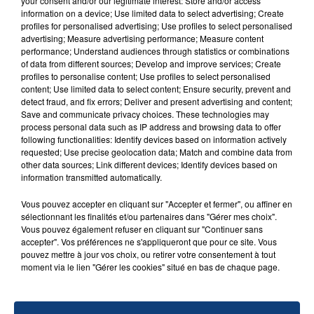
your consent and/or our legitimate interest: Store and/or access
Un homme s'est immolé par le feu après avoir
information on a device; Use limited data to select advertising; Create
profiles for personalised advertising; Use profiles to select personalised
aspergé sa compagne et leur bébé de trois mois
advertising; Measure advertising performance; Measure content
d'un liquide inflammable.
performance; Understand audiences through statistics or combinations
of data from different sources; Develop and improve services; Create
profiles to personalise content; Use profiles to select personalised
content; Use limited data to select content; Ensure security, prevent and
detect fraud, and fix errors; Deliver and present advertising and content;
Save and communicate privacy choices. These technologies may
process personal data such as IP address and browsing data to offer
following functionalities: Identify devices based on information actively
20 juillet 2026
UNE ADOLESCENTE DEVANT SE FAIRE
requested; Use precise geolocation data; Match and combine data from
other data sources; Link different devices; Identify devices based on
OPÉRER DE LA CHEVILLE RESSORT DE LA...
information transmitted automatically.
La famille a porté plainte contre la clinique qui a
reconnu sa responsabilité et présenté ses
Vous pouvez accepter en cliquant sur "Accepter et fermer", ou affiner en
sélectionnant les finalités et/ou partenaires dans "Gérer mes choix".
excuses.
TITRES DIFFUSÉS
Vous pouvez également refuser en cliquant sur "Continuer sans
accepter". Vos préférences ne s'appliqueront que pour ce site. Vous
pouvez mettre à jour vos choix, ou retirer votre consentement à tout
moment via le lien "Gérer les cookies" situé en bas de chaque page.
22h29
22h29
22h25
22h25