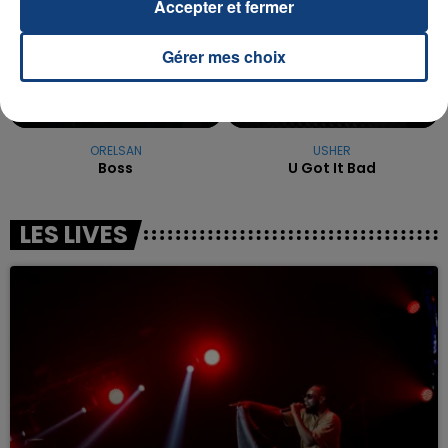
Accepter et fermer
Gérer mes choix
ORELSAN
USHER
Boss
U Got It Bad
LES LIVES