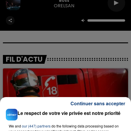
Boss
ORELSAN
FIL D'ACTU
Continuer sans accepter
Le respect de votre vie privée est notre priorité
23 juillet 2026
INCENDIE MORTEL À LENS : UNE FEMME ET
We and
our (447) partners
do the following data processing based on
SON BÉBÉ ENTRE LA VIE ET LA...