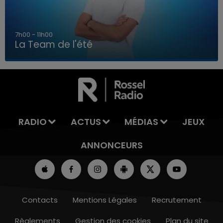
7h00 - 11h00
La Team de l'été
7h00 - 11h00
LA TEAM DE L'ÉTÉ
RADIO
ACTUS
MÉDIAS
JEUX
ANNONCEURS
Contacts
Mentions Légales
Recrutement
Règlements
Gestion des cookies
Plan du site