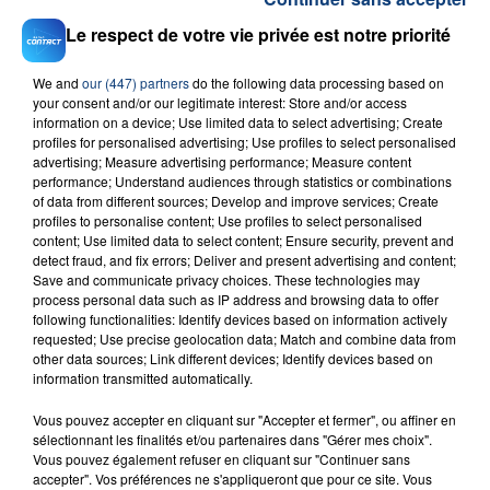
Le respect de votre vie privée est notre priorité
We and
our (447) partners
do the following data processing based on
your consent and/or our legitimate interest: Store and/or access
information on a device; Use limited data to select advertising; Create
profiles for personalised advertising; Use profiles to select personalised
23 juillet 2026
advertising; Measure advertising performance; Measure content
INCENDIE MORTEL À LENS : UNE FEMME ET
performance; Understand audiences through statistics or combinations
SON BÉBÉ ENTRE LA VIE ET LA...
of data from different sources; Develop and improve services; Create
Un homme s'est immolé par le feu après avoir
profiles to personalise content; Use profiles to select personalised
content; Use limited data to select content; Ensure security, prevent and
aspergé sa compagne et leur bébé de trois mois
detect fraud, and fix errors; Deliver and present advertising and content;
d'un liquide inflammable.
Save and communicate privacy choices. These technologies may
process personal data such as IP address and browsing data to offer
following functionalities: Identify devices based on information actively
requested; Use precise geolocation data; Match and combine data from
other data sources; Link different devices; Identify devices based on
information transmitted automatically.
Vous pouvez accepter en cliquant sur "Accepter et fermer", ou affiner en
20 juillet 2026
UNE ADOLESCENTE DEVANT SE FAIRE
sélectionnant les finalités et/ou partenaires dans "Gérer mes choix".
Vous pouvez également refuser en cliquant sur "Continuer sans
OPÉRER DE LA CHEVILLE RESSORT DE LA...
accepter". Vos préférences ne s'appliqueront que pour ce site. Vous