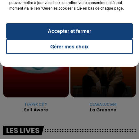
La famille a porté plainte contre la clinique qui a
pouvez mettre à jour vos choix, ou retirer votre consentement à tout
moment via le lien "Gérer les cookies" situé en bas de chaque page.
reconnu sa responsabilité et présenté ses
excuses.
TITRES DIFFUSÉS
Accepter et fermer
12h27
12h27
12h24
12h24
Gérer mes choix
TEMPER CITY
CLARA LUCIANI
Self Aware
La Grenade
LES LIVES