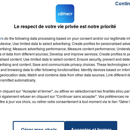
Contin
z voir
5 pandas géants
, dont les jumeaux nés le 8 août
 Réveil du #Grand Nord
puis en
envoyant
REVEIL
par SM
Le respect de votre vie privée est notre priorité
ers
do the following data processing based on your consent and/or our legitimate int
device; Use limited data to select advertising; Create profiles for personalised adver
M sur
et
vertising; Measure advertising performance; Measure content performance; Unders
ns of data from different sources; Develop and improve services; Create profiles to 
alised content; Use limited data to select content; Ensure security, prevent and detect
ertising and content; Save and communicate privacy choices. These technologies
and browsing data to offer following functionalities: Identify devices based on infor
eolocation data; Match and combine data from other data sources; Link different de
nsmitted automatically.
ns
DOGG
cliquant sur "Accepter et fermer", ou affiner en sélectionnant les finalités et/ou pa
RLIE
RADIO CONTACT
 également refuser en cliquant sur "Continuer sans accepter". Vos préférences ne 
N &
IN
tre à jour vos choix, ou retirer votre consentement à tout moment via le lien "Gérer 
LAKE
Gérer mes choix
Accepter et fermer