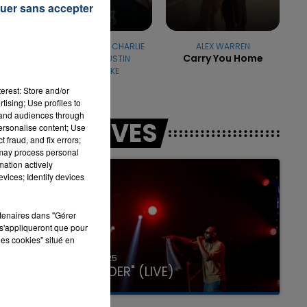
uer sans accepter
SNOOP DOGG & CHARLIE
ALEX WARREN
S
Carry You Home
WILSON & JUSTIN
TIMBERLAKE
7h00 - 11h00
Signs
LA TEAM DE L'ÉTÉ
erest: Store and/or
tising; Use profiles to
tand audiences through
LES LIVES
personalise content; Use
 fraud, and fix errors;
 may process personal
mation actively
vices; Identify devices
rtenaires dans "Gérer
s'appliqueront que pour
les cookies" situé en
31 janvier 2025
GIMS "SPIDER" (LIVE)