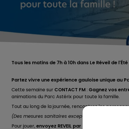
Tous les matins de 7h à 10h dans Le Réveil de l'É
Partez vivre une expérience gauloise unique au Pa
Cette semaine sur
CONTACT FM
:
Gagnez vos entr
animations du Parc Astérix pour toute la famille.
Tout au long de la journée, rencontrez les personn
(Des mesures sanitaires exceptionnelles sont mise
Pour jouer,
envoyez REVEIL par sms au 7 14 15
(prix