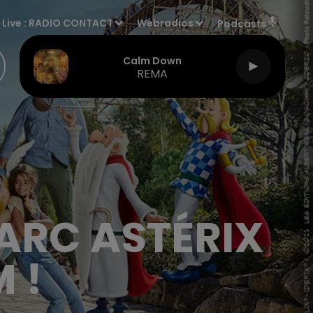
Live :
RADIO CONTACT
Webradios
Podcasts
Calm Down
REMA
ARC ASTÉRIX
 !