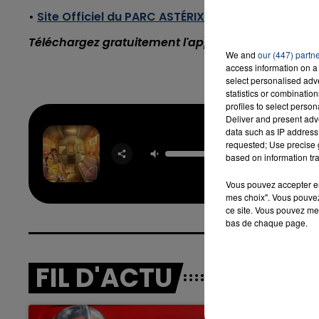
•
Site Officiel du PARC ASTÉRIX
Téléchargez gratuitement l'application Contact F
We and
our (447) partn
16h00 - 20h00
access information on a 
EK-END
LA TEAM DU WEEK-
select personalised ad
statistics or combinatio
profiles to select person
Deliver and present adv
data such as IP address 
requested; Use precise g
Calm 
based on information tra
REM
Vous pouvez accepter en 
mes choix". Vous pouvez
ce site. Vous pouvez met
bas de chaque page.
FIL D'ACTU