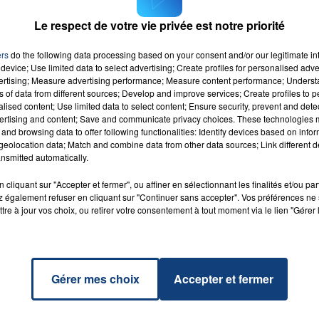
Le respect de votre vie privée est notre priorité
M sur
et
ers
do the following data processing based on your consent and/or our legitimate int
7h00 - 12h00
device; Use limited data to select advertising; Create profiles for personalised adver
END
LA TEAM DU WEEK-EN
vertising; Measure advertising performance; Measure content performance; Unders
ns of data from different sources; Develop and improve services; Create profiles to 
alised content; Use limited data to select content; Ensure security, prevent and detect
ertising and content; Save and communicate privacy choices. These technologies
and browsing data to offer following functionalities: Identify devices based on infor
eolocation data; Match and combine data from other data sources; Link different de
Down
RADIO CONTACT
nsmitted automatically.
A
cliquant sur "Accepter et fermer", ou affiner en sélectionnant les finalités et/ou pa
 également refuser en cliquant sur "Continuer sans accepter". Vos préférences ne 
tre à jour vos choix, ou retirer votre consentement à tout moment via le lien "Gérer 
Gérer mes choix
Accepter et fermer