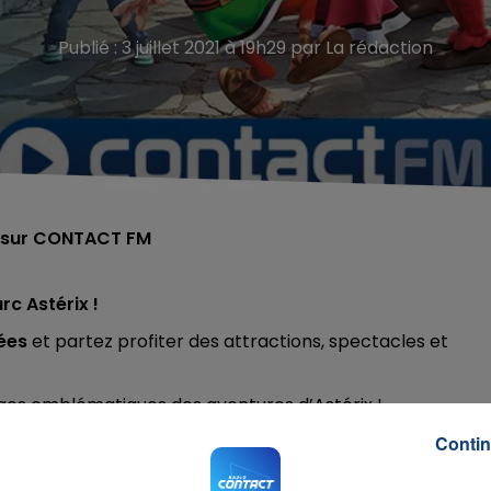
Publié : 3 juillet 2021 à 19h29 par La rédaction
té sur CONTACT FM
rc Astérix !
ées
et partez profiter des attractions, spectacles et
ages emblématiques des aventures d’Astérix !
s en place sur l’ensemble du parc)
Contin
 d'un sms + 2x0.75cts€)