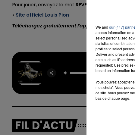
Pour jouer, envoyez le mot
REVEIL
par sms au
7 14 15
•
Site officiel Louis Pion
Téléchargez gratuitement l'application Contact F
We and
our (447) partn
access information on a 
select personalised ad
statistics or combinatio
profiles to select person
Deliver and present adv
data such as IP address 
requested; Use precise g
Sweet D
based on information tra
BEYO
Vous pouvez accepter en 
mes choix". Vous pouvez
ce site. Vous pouvez met
bas de chaque page.
FIL D'ACTU