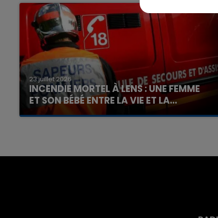
23 juillet 2026
INCENDIE MORTEL À LENS : UNE FEMME
ET SON BÉBÉ ENTRE LA VIE ET LA...
Un homme s'est immolé par le feu après avoir
aspergé sa compagne et leur bébé de trois
mois d'un liquide inflammable.