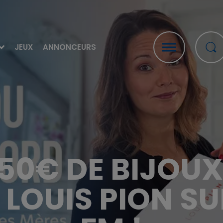
JEUX
ANNONCEURS
50€ DE BIJOUX
 LOUIS PION S