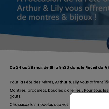
Du 24 au 28 mai, de 6h à 9h30 dans le Réveil du
Pour la Fête des Mères,
Arthur & Lily
vous offrent
15
Montres, bracelets, boucles d'oreilles...
Pour tous les
goûts.
Choissisez les modèles que votre maman s'empress