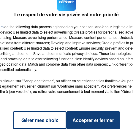
(prix d'un sms + 2x0.75cts€)
Le respect de votre vie privée est notre priorité
M sur
et
ers
do the following data processing based on your consent and/or our legitimate int
device; Use limited data to select advertising; Create profiles for personalised adver
vertising; Measure advertising performance; Measure content performance; Unders
ns of data from different sources; Develop and improve services; Create profiles to 
alised content; Use limited data to select content; Ensure security, prevent and detect
ertising and content; Save and communicate privacy choices. These technologies
and browsing data to offer following functionalities: Identify devices based on infor
eolocation data; Match and combine data from other data sources; Link different de
reams
RADIO CONTACT
nsmitted automatically.
NCE
cliquant sur "Accepter et fermer", ou affiner en sélectionnant les finalités et/ou pa
 également refuser en cliquant sur "Continuer sans accepter". Vos préférences ne 
tre à jour vos choix, ou retirer votre consentement à tout moment via le lien "Gérer 
Gérer mes choix
Accepter et fermer