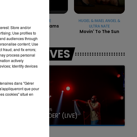
BEYONCE
HUGEL & IMAEL ANGEL &
Sweet Dreams
ULTRA NATE
7h00 - 11h00
erest: Store and/or
Movin' To The Sun
LA TEAM DE L'ÉTÉ
tising; Use profiles to
tand audiences through
personalise content; Use
LES LIVES
 fraud, and fix errors;
 may process personal
mation actively
vices; Identify devices
rtenaires dans "Gérer
s'appliqueront que pour
les cookies" situé en
31 janvier 2025
GIMS "SPIDER" (LIVE)