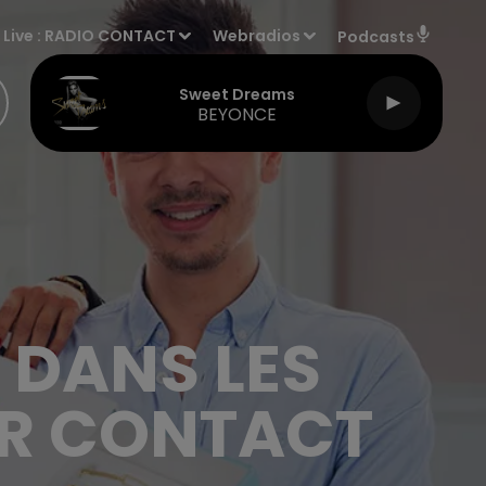
Live :
RADIO CONTACT
Webradios
Podcasts
Sweet Dreams
BEYONCE
 DANS LES
UR CONTACT