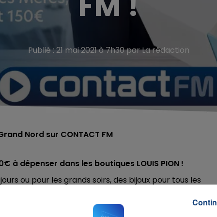
FM !
Publié : 21 mai 2021 à 7h30 par La rédaction
 #Grand Nord sur CONTACT FM
0€ à dépenser dans les boutiques LOUIS PION
!
 jours ou pour les grands soirs, des bijoux pour tous les
Contin
era d'adopter !