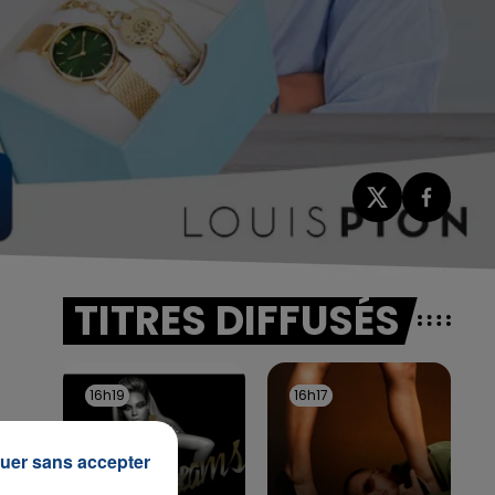
TITRES DIFFUSÉS
16h19
16h19
16h17
16h17
uer sans accepter