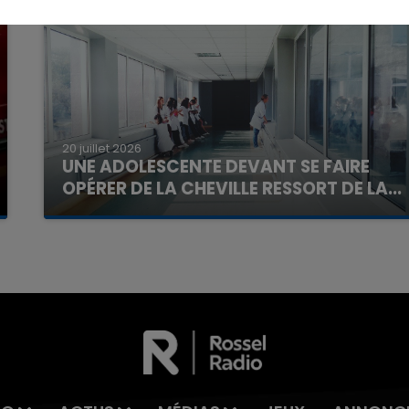
20 juillet 2026
UNE ADOLESCENTE DEVANT SE FAIRE
OPÉRER DE LA CHEVILLE RESSORT DE LA...
7h00 - 11h00
La Team de l'été
La famille a porté plainte contre la clinique qui a
reconnu sa responsabilité et présenté ses
excuses.