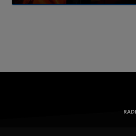
Un homme s'est immolé par le feu après avoir
aspergé sa compagne et leur bébé de trois
mois d'un liquide inflammable.
RAD