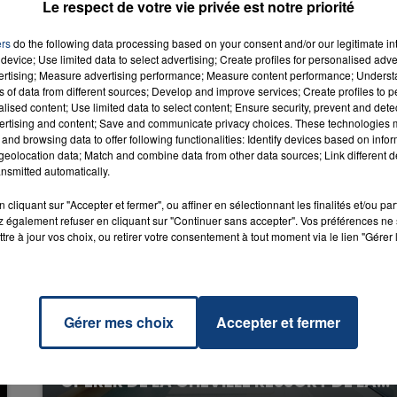
Le respect de votre vie privée est notre priorité
RADIO CONTACT
n
BIEBER
ers
do the following data processing based on your consent and/or our legitimate int
device; Use limited data to select advertising; Create profiles for personalised adver
vertising; Measure advertising performance; Measure content performance; Unders
ns of data from different sources; Develop and improve services; Create profiles to 
alised content; Use limited data to select content; Ensure security, prevent and detect
ertising and content; Save and communicate privacy choices. These technologies
and browsing data to offer following functionalities: Identify devices based on infor
eolocation data; Match and combine data from other data sources; Link different de
nsmitted automatically.
cliquant sur "Accepter et fermer", ou affiner en sélectionnant les finalités et/ou pa
 également refuser en cliquant sur "Continuer sans accepter". Vos préférences ne 
tre à jour vos choix, ou retirer votre consentement à tout moment via le lien "Gérer 
Gérer mes choix
Accepter et fermer
20 juillet 2026
UNE ADOLESCENTE DEVANT SE FAIRE
OPÉRER DE LA CHEVILLE RESSORT DE LA...