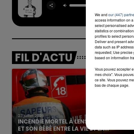
Mea
JUSTIN 
We and
our (447) partn
access information on a 
select personalised ad
statistics or combinatio
profiles to select person
Deliver and present adv
data such as IP address 
requested; Use precise g
FIL D'ACTU
based on information tra
Vous pouvez accepter en 
mes choix". Vous pouvez
ce site. Vous pouvez met
bas de chaque page.
23 juillet 2026
INCENDIE MORTEL À LENS : UNE FEMME
ET SON BÉBÉ ENTRE LA VIE ET LA...