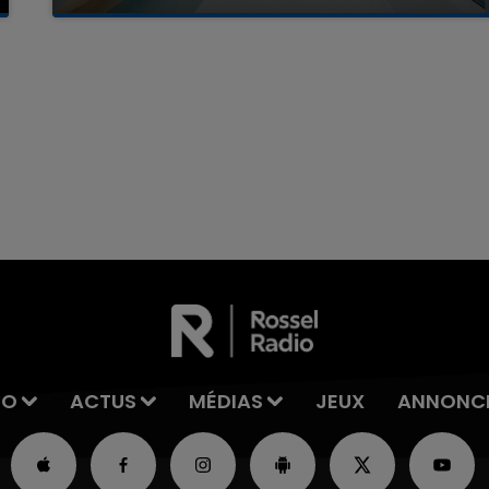
La famille a porté plainte contre la clinique qui a
reconnu sa responsabilité et présenté ses
excuses.
7h00 - 11h00
La Team de l'été
IO
ACTUS
MÉDIAS
JEUX
ANNONC