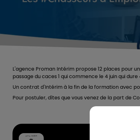
L'agence Proman Intérim propose 12 places pour 
passage du caces 1 qui commence le 4 juin qui dure 
Un contrat d'Intérim à la fin de la formation avec po
Pour postuler, dîtes que vous venez de la part de
What D