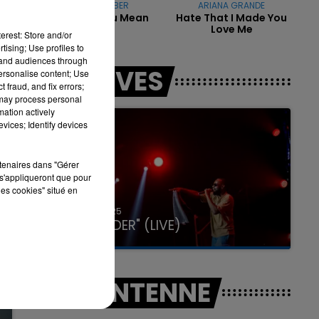
JUSTIN BIEBER
ARIANA GRANDE
What Do You Mean
Hate That I Made You
Love Me
erest: Store and/or
tising; Use profiles to
tand audiences through
7h00 - 11h00
LES LIVES
personalise content; Use
LA TEAM DE L'ÉTÉ
 fraud, and fix errors;
 may process personal
mation actively
vices; Identify devices
rtenaires dans "Gérer
s'appliqueront que pour
les cookies" situé en
31 janvier 2025
GIMS "SPIDER" (LIVE)
A L'ANTENNE