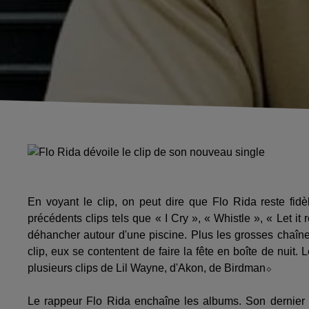
En voyant le clip, on peut dire que Flo Rida reste fi
précédents clips tels que « I Cry », « Whistle », « Let it r
déhancher autour d'une piscine. Plus les grosses chaînes
clip, eux se contentent de faire la fête en boîte de nuit. 
plusieurs clips de Lil Wayne, d'Akon, de Birdman⬦
Le rappeur Flo Rida enchaîne les albums. Son dernier op