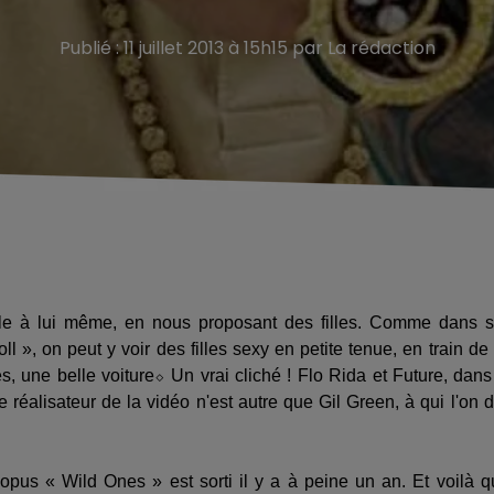
Publié : 11 juillet 2013 à 15h15 par La rédaction
dèle à lui même, en nous proposant des filles. Comme dans 
oll », on peut y voir des filles sexy en petite tenue, en train de
, une belle voiture⬦ Un vrai cliché ! Flo Rida et Future, dans
Le réalisateur de la vidéo n'est autre que Gil Green, à qui l'on d
us « Wild Ones » est sorti il y a à peine un an. Et voilà qu