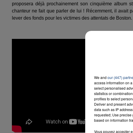
proposera déjà prochainement son cinquième album stud
chanteur ne fait que parler de lui ! Récemment, il avait p
lever des fonds pour les victimes des attentats de Boston.
We and
our (447) partn
access information on a 
select personalised ad
statistics or combinatio
profiles to select person
Deliver and present adv
data such as IP address 
requested; Use precise g
based on information tra
Vous pouvez accepter en 