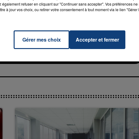
 également refuser en cliquant sur "Continuer sans accepter". Vos préférences ne 
tre à jour vos choix, ou retirer votre consentement à tout moment via le lien "Gérer 
Gérer mes choix
Accepter et fermer
eable
7h00 - 11h00
RADIO CONTACT
NCE
La Team de l'été