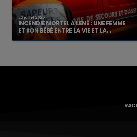
23 juillet 2026
INCENDIE MORTEL À LENS : UNE FEMME
ET SON BÉBÉ ENTRE LA VIE ET LA...
Un homme s'est immolé par le feu après avoir
aspergé sa compagne et leur bébé de trois
mois d'un liquide inflammable.
RAD