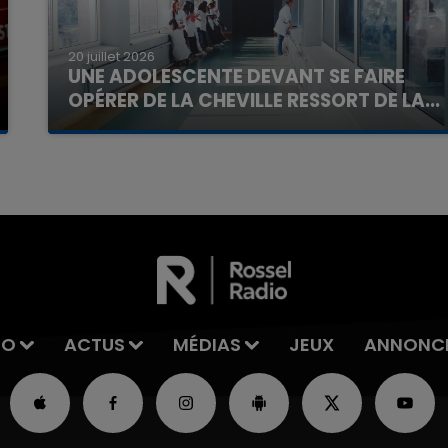
20 juillet 2026
UNE ADOLESCENTE DEVANT SE FAIRE
OPÉRER DE LA CHEVILLE RESSORT DE LA...
La famille a porté plainte contre la clinique qui a
reconnu sa responsabilité et présenté ses
excuses.
IO
ACTUS
MÉDIAS
JEUX
ANNONC