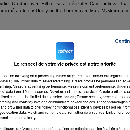
io. Un duo avec Pitbull sera présent « Can't believe it ».
articipé au titre « Booty on the floor » avec Marc Mysterio afin
Contin
Le respect de votre vie privée est notre priorité
ers
do the following data processing based on your consent and/or our legitimate int
device; Use limited data to select advertising; Create profiles for personalised adver
vertising; Measure advertising performance; Measure content performance; Unders
ns of data from different sources; Develop and improve services; Create profiles to 
alised content; Use limited data to select content; Ensure security, prevent and detect
ertising and content; Save and communicate privacy choices. These technologies
and browsing data to offer following functionalities: Identify devices based on infor
eolocation data; Match and combine data from other data sources; Link different de
nsmitted automatically.
cliquant sur "Accepter et fermer", ou affiner en sélectionnant les finalités et/ou pa