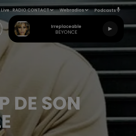
Live :
RADIO CONTACT
Webradios
Podcasts
Irreplaceable
BEYONCE
IP DE SON
E