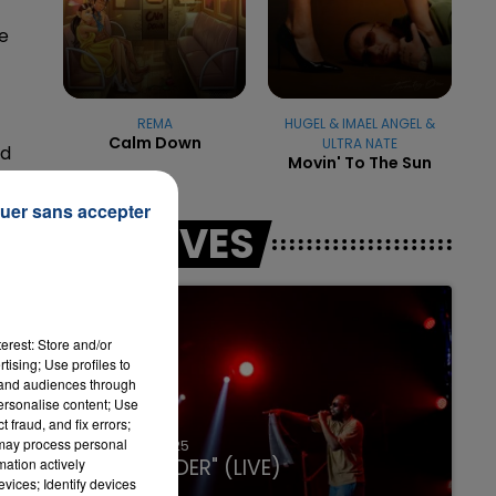
e
7h00 - 12h00
LA TEAM DU WEEK-END
REMA
HUGEL & IMAEL ANGEL &
Calm Down
ULTRA NATE
nd
Movin' To The Sun
uer sans accepter
LES LIVES
erest: Store and/or
tising; Use profiles to
tand audiences through
personalise content; Use
 fraud, and fix errors;
 may process personal
31 janvier 2025
GIMS "SPIDER" (LIVE)
mation actively
vices; Identify devices