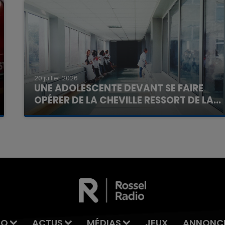
20 juillet 2026
UNE ADOLESCENTE DEVANT SE FAIRE
OPÉRER DE LA CHEVILLE RESSORT DE LA...
La famille a porté plainte contre la clinique qui a
reconnu sa responsabilité et présenté ses
excuses.
IO
ACTUS
MÉDIAS
JEUX
ANNONC