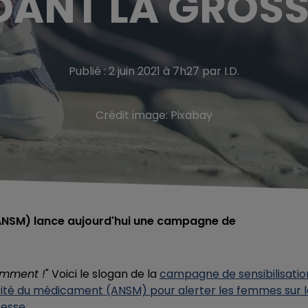
DANT LA GROSS
Publié : 2 juin 2021 à 7h27 par I.D.
Crédit image:
Pixabay
ANSM) lance aujourd'hui une campagne de
omment !
" Voici le slogan de la
campagne de sensibilisatio
rité du médicament (ANSM) pour alerter les femmes sur l
sesse
.