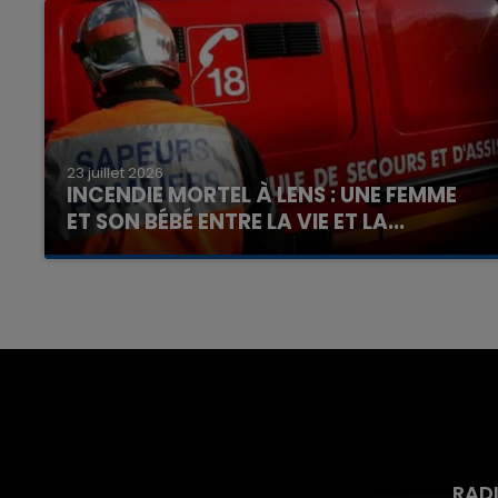
23 juillet 2026
INCENDIE MORTEL À LENS : UNE FEMME
ET SON BÉBÉ ENTRE LA VIE ET LA...
Un homme s'est immolé par le feu après avoir
aspergé sa compagne et leur bébé de trois
mois d'un liquide inflammable.
RAD