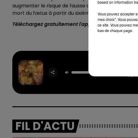
based on information tra
augmenter le risque de fausse couche au-delà du p
mort du fœtus à partir du sixième mois.
Vous pouvez accepter en 
mes choix". Vous pouvez
Téléchargez gratuitement l'application Contact F
ce site. Vous pouvez met
bas de chaque page.
Calm 
REM
7h00 - 12h00
nd
La Team du Week-end
FIL D'ACTU