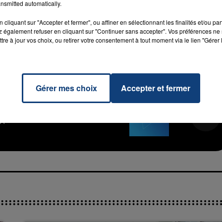
nsmitted automatically.
remier trimestre de grossesse. Il peut même provoquer l
cliquant sur "Accepter et fermer", ou affiner en sélectionnant les finalités et/ou pa
 également refuser en cliquant sur "Continuer sans accepter". Vos préférences ne 
M sur
et
tre à jour vos choix, ou retirer votre consentement à tout moment via le lien "Gérer 
Gérer mes choix
Accepter et fermer
Down
RADIO CONTACT
A
16h00 - 20h00
La Team du Week-end