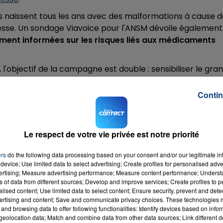
s naissent tous les ans avec des malformations à cause d
esse.
Un sondage Viavoice pour l'ANSM dévoile également
ment informées sur les risques liés aux médicaments
16h00 - 20h00
LA TEAM DU WEEK-END
'objectif de la campagne est double : sensibiliser le gra
important de santé publique et inciter les femmes au
cte également quatre règles d'or à respecter pendant la
Contin
u sa sage-femme
Le respect de votre vie privée est notre priorité
it
ers
do the following data processing based on your consent and/or our legitimate int
de santé consultés
device; Use limited data to select advertising; Create profiles for personalised adver
 MORT DU FŒTUS APRÈS LE SIXIÈME
vertising; Measure advertising performance; Measure content performance; Unders
ns of data from different sources; Develop and improve services; Create profiles to 
alised content; Use limited data to select content; Ensure security, prevent and detect
ertising and content; Save and communicate privacy choices. These technologies
ès courants sont risqués pour les femmes enceintes et
and browsing data to offer following functionalities: Identify devices based on infor
eolocation data; Match and combine data from other data sources; Link different de
ti-inflammatoire. La prise de ce médicament peut