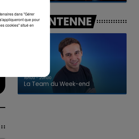
a
rtenaires dans "Gérer
A L'ANTENNE
s'appliqueront que pour
les cookies" situé en
7h00 - 12h00
La Team du Week-end