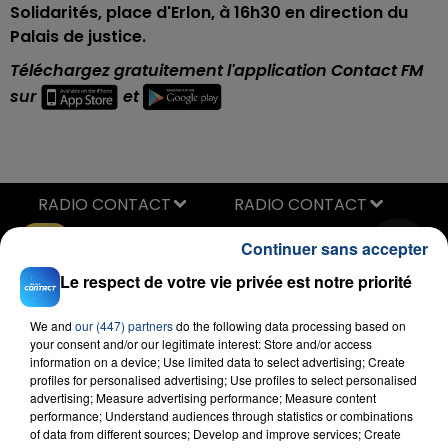
Solidarités, place d'Erlon, à 16h30 en direction du
Palais de justice.
Téléchargez gratuitement l'application Contact FM
sur
et
RADIO CONTACT
Talk To You
Continuer sans accepter
ANOTR & 54 ULTRA
Le respect de votre vie privée est notre priorité
We and
our (447) partners
do the following data processing based on
your consent and/or our legitimate interest: Store and/or access
information on a device; Use limited data to select advertising; Create
profiles for personalised advertising; Use profiles to select personalised
advertising; Measure advertising performance; Measure content
performance; Understand audiences through statistics or combinations
FIL D'ACTU
of data from different sources; Develop and improve services; Create