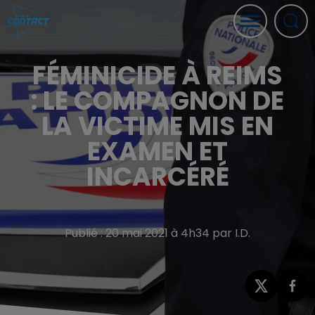
FÉMINICIDE À REIMS
: LE COMPAGNON DE
LA VICTIME MIS EN
EXAMEN ET
INCARCÉRÉ
Publié : 20 mai 2021 à 4h34 par I.D.