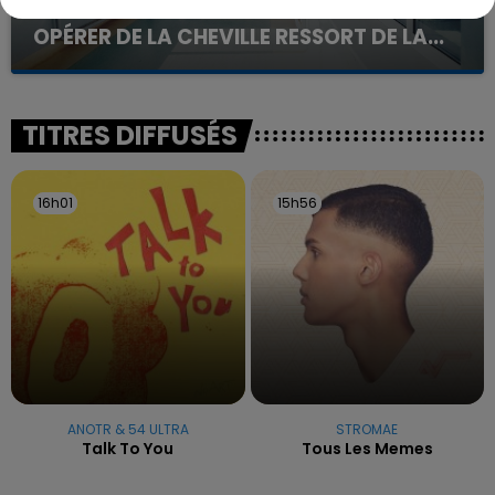
UNE ADOLESCENTE DEVANT SE FAIRE
OPÉRER DE LA CHEVILLE RESSORT DE LA...
La famille a porté plainte contre la clinique qui a
reconnu sa responsabilité et présenté ses
excuses.
TITRES DIFFUSÉS
16h01
16h01
15h56
15h56
ANOTR & 54 ULTRA
STROMAE
Talk To You
Tous Les Memes