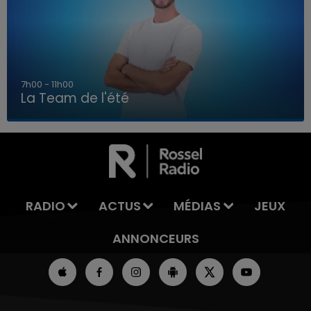
7h00 - 11h00
La Team de l'été
7h00 - 11h00
LA TEAM DE L'ÉTÉ
RADIO
ACTUS
MÉDIAS
JEUX
ANNONCEURS