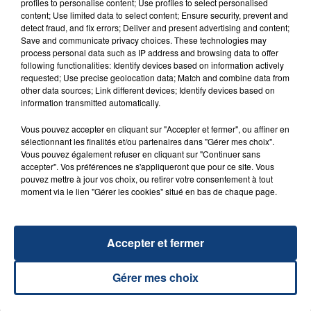
profiles to personalise content; Use profiles to select personalised
content; Use limited data to select content; Ensure security, prevent and
detect fraud, and fix errors; Deliver and present advertising and content;
Save and communicate privacy choices. These technologies may
process personal data such as IP address and browsing data to offer
following functionalities: Identify devices based on information actively
requested; Use precise geolocation data; Match and combine data from
other data sources; Link different devices; Identify devices based on
information transmitted automatically.
Vous pouvez accepter en cliquant sur "Accepter et fermer", ou affiner en
23 juillet 2026
INCENDIE MORTEL À LENS : UNE FEMME ET
sélectionnant les finalités et/ou partenaires dans "Gérer mes choix".
Vous pouvez également refuser en cliquant sur "Continuer sans
SON BÉBÉ ENTRE LA VIE ET LA...
accepter". Vos préférences ne s'appliqueront que pour ce site. Vous
Un homme s'est immolé par le feu après avoir
pouvez mettre à jour vos choix, ou retirer votre consentement à tout
moment via le lien "Gérer les cookies" situé en bas de chaque page.
aspergé sa compagne et leur bébé de trois mois
d'un liquide inflammable.
Accepter et fermer
Gérer mes choix
20 juillet 2026