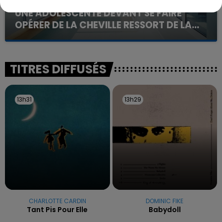
20 juillet 2026
UNE ADOLESCENTE DEVANT SE FAIRE
OPÉRER DE LA CHEVILLE RESSORT DE LA...
La famille a porté plainte contre la clinique qui a
reconnu sa responsabilité et présenté ses
excuses.
TITRES DIFFUSÉS
13h31
13h31
13h29
13h29
CHARLOTTE CARDIN
DOMINIC FIKE
Tant Pis Pour Elle
Babydoll