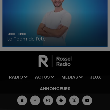
7h00 - 11h00
La Team de l'été
7h00 - 11h00
LA TEAM DE L'ÉTÉ
RADIO
ACTUS
MÉDIAS
JEUX
ANNONCEURS