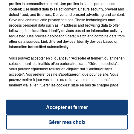
FIL D'ACTU
profiles to personalise content; Use profiles to select personalised
content; Use limited data to select content; Ensure security, prevent and
detect fraud, and fix errors; Deliver and present advertising and content;
Save and communicate privacy choices. These technologies may
process personal data such as IP address and browsing data to offer
following functionalities: Identify devices based on information actively
requested; Use precise geolocation data; Match and combine data from
other data sources; Link different devices; Identify devices based on
information transmitted automatically.
Vous pouvez accepter en cliquant sur "Accepter et fermer", ou affiner en
23 juillet 2026
sélectionnant les finalités et/ou partenaires dans "Gérer mes choix".
INCENDIE MORTEL À LENS : UNE FEMME ET
Vous pouvez également refuser en cliquant sur "Continuer sans
SON BÉBÉ ENTRE LA VIE ET LA...
accepter". Vos préférences ne s'appliqueront que pour ce site. Vous
pouvez mettre à jour vos choix, ou retirer votre consentement à tout
Un homme s'est immolé par le feu après avoir
moment via le lien "Gérer les cookies" situé en bas de chaque page.
aspergé sa compagne et leur bébé de trois mois
d'un liquide inflammable.
Accepter et fermer
Gérer mes choix