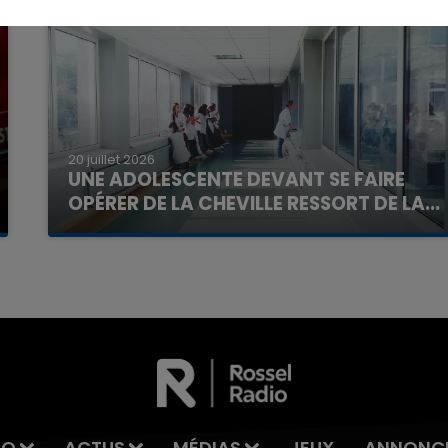
20 juillet 2026
UNE ADOLESCENTE DEVANT SE FAIRE
OPÉRER DE LA CHEVILLE RESSORT DE LA...
La famille a porté plainte contre la clinique qui a
reconnu sa responsabilité et présenté ses
excuses.
IO
ACTUS
MÉDIAS
JEUX
ANNONC