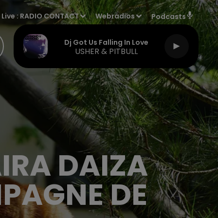
Live :
RADIO CONTACT
Webradios
Podcasts
Dj Got Us Falling In Love
USHER & PITBULL
AIRA DAIZA
MPAGNE DE