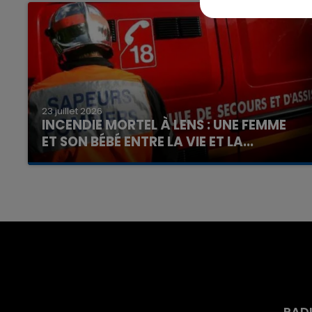
23 juillet 2026
INCENDIE MORTEL À LENS : UNE FEMME
ET SON BÉBÉ ENTRE LA VIE ET LA...
Un homme s'est immolé par le feu après avoir
aspergé sa compagne et leur bébé de trois
mois d'un liquide inflammable.
RAD