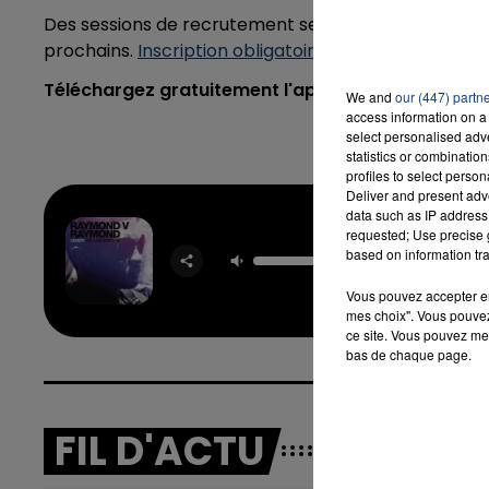
Des sessions de recrutement seront organisées les mar
prochains.
Inscription obligatoire sur le site internet 
Téléchargez gratuitement l'application Contact 
We and
our (447) partn
access information on a 
select personalised ad
statistics or combinatio
profiles to select person
Deliver and present adv
data such as IP address 
Dj Got
requested; Use precise g
Falling I
based on information tra
USHE
PITB
Vous pouvez accepter en 
mes choix". Vous pouvez
ce site. Vous pouvez met
bas de chaque page.
FIL D'ACTU