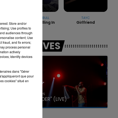
USHER & PITBULL
TAYC
Dj Got Us Falling In
Girlfriend
erest: Store and/or
Love
tising; Use profiles to
tand audiences through
personalise content; Use
LES LIVES
 fraud, and fix errors;
 may process personal
mation actively
vices; Identify devices
rtenaires dans "Gérer
s'appliqueront que pour
les cookies" situé en
31 janvier 2025
GIMS "SPIDER" (LIVE)