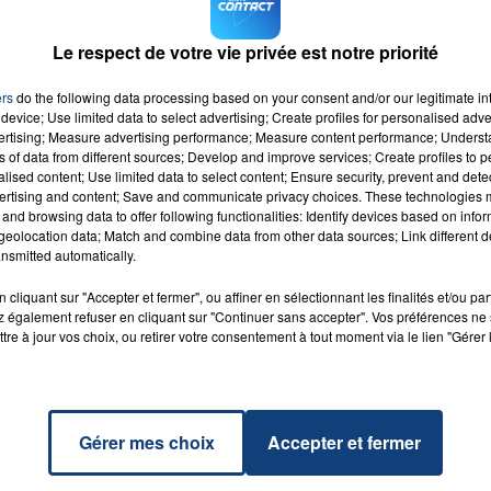
di 29 janvier, mercredi 30 janvier et jeudi 31 janvier
de Pairi Daiza.
Le respect de votre vie privée est notre priorité
FM sur
et
ers
do the following data processing based on your consent and/or our legitimate int
device; Use limited data to select advertising; Create profiles for personalised adver
vertising; Measure advertising performance; Measure content performance; Unders
ns of data from different sources; Develop and improve services; Create profiles to 
alised content; Use limited data to select content; Ensure security, prevent and detect
ertising and content; Save and communicate privacy choices. These technologies
and browsing data to offer following functionalities: Identify devices based on infor
 Us
eolocation data; Match and combine data from other data sources; Link different de
RADIO CONTACT
n Love
nsmitted automatically.
R &
ULL
cliquant sur "Accepter et fermer", ou affiner en sélectionnant les finalités et/ou pa
 également refuser en cliquant sur "Continuer sans accepter". Vos préférences ne 
tre à jour vos choix, ou retirer votre consentement à tout moment via le lien "Gérer 
Gérer mes choix
Accepter et fermer