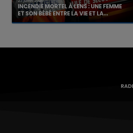
23 juillet 2026
INCENDIE MORTEL À LENS : UNE FEMME
ET SON BÉBÉ ENTRE LA VIE ET LA...
Un homme s'est immolé par le feu après avoir
aspergé sa compagne et leur bébé de trois
mois d'un liquide inflammable.
RAD