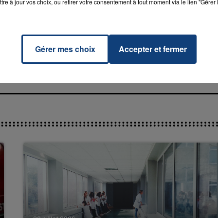
tre à jour vos choix, ou retirer votre consentement à tout moment via le lien "Gérer 
ise
KE &
RADIO CONTACT
LAR
Gérer mes choix
Accepter et fermer
INE