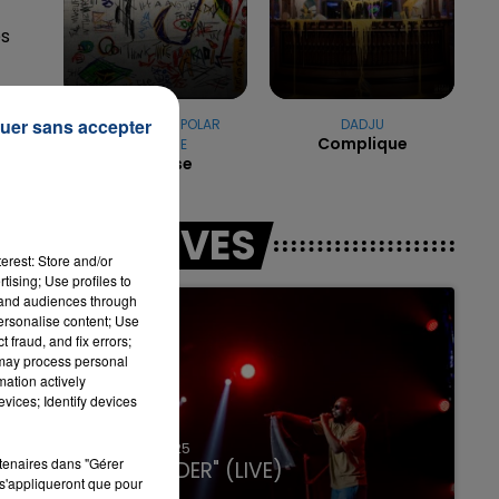
es
8
uer sans accepter
DJ SNAKE & BIPOLAR
DADJU
Complique
SUNSHINE
Paradise
4
LES LIVES
à
erest: Store and/or
tising; Use profiles to
tand audiences through
personalise content; Use
 fraud, and fix errors;
 may process personal
mation actively
vices; Identify devices
31 janvier 2025
rtenaires dans "Gérer
GIMS "SPIDER" (LIVE)
s'appliqueront que pour