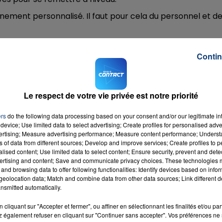
ement personnalisé. Il faut pour cela du personnel et d
c choisi de mettre l'accent sur la primaire. Il y aura
1 24
Contin
le.
Les écoles primaires du Nord et du Pas-de-Calais
haine rentrée, elles en récupèrent finalement 87
avec 
Le respect de votre vie privée est notre priorité
 prochain une vingtaine de postes en plus
par rapport 
ers
do the following data processing based on your consent and/or our legitimate int
device; Use limited data to select advertising; Create profiles for personalised adver
vertising; Measure advertising performance; Measure content performance; Unders
auraient tout de même souhaité le même effort pour le
ns of data from different sources; Develop and improve services; Create profiles to 
alised content; Use limited data to select content; Ensure security, prevent and detect
mple, 10 postes seront supprimés dans les collèges, 130
ertising and content; Save and communicate privacy choices. These technologies
and browsing data to offer following functionalities: Identify devices based on infor
eolocation data; Match and combine data from other data sources; Link different de
M sur
et
nsmitted automatically.
cliquant sur "Accepter et fermer", ou affiner en sélectionnant les finalités et/ou pa
 également refuser en cliquant sur "Continuer sans accepter". Vos préférences ne 