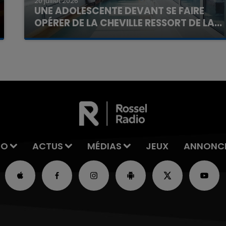
20 juillet 2026
UNE ADOLESCENTE DEVANT SE FAIRE
OPÉRER DE LA CHEVILLE RESSORT DE LA...
La famille a porté plainte contre la clinique qui a
reconnu sa responsabilité et présenté ses
excuses.
IO
ACTUS
MÉDIAS
JEUX
ANNONC