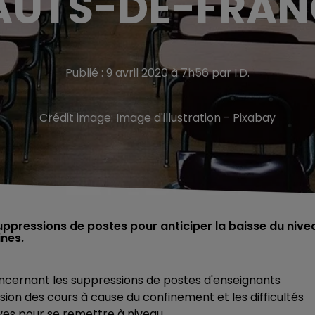
AUTS-DE-FRAN
Publié : 9 avril 2020 à 7h56 par I.D.
Crédit image:
Image d'illustration - Pixabay
uppressions de postes pour anticiper la baisse du nive
ines.
oncernant les suppressions de postes d'enseignants
sion des cours à cause du confinement et les difficultés
ves pour se remettre à niveau.