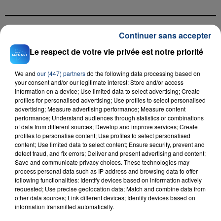
Continuer sans accepter
FIL D'ACTU
Le respect de votre vie privée est notre priorité
We and
our (447) partners
do the following data processing based on
your consent and/or our legitimate interest: Store and/or access
information on a device; Use limited data to select advertising; Create
profiles for personalised advertising; Use profiles to select personalised
advertising; Measure advertising performance; Measure content
performance; Understand audiences through statistics or combinations
of data from different sources; Develop and improve services; Create
profiles to personalise content; Use profiles to select personalised
23 juillet 2026
content; Use limited data to select content; Ensure security, prevent and
INCENDIE MORTEL À LENS : UNE FEMME ET
detect fraud, and fix errors; Deliver and present advertising and content;
SON BÉBÉ ENTRE LA VIE ET LA...
Save and communicate privacy choices. These technologies may
process personal data such as IP address and browsing data to offer
Un homme s'est immolé par le feu après avoir
following functionalities: Identify devices based on information actively
aspergé sa compagne et leur bébé de trois mois
requested; Use precise geolocation data; Match and combine data from
d'un liquide inflammable.
other data sources; Link different devices; Identify devices based on
information transmitted automatically.