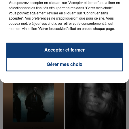
Vous pouvez accepter en cliquant sur "Accepter et fermer", ou affiner en
sélectionnant les finalités et/ou partenaires dans "Gérer mes choix".
Vous pouvez également refuser en cliquant sur "Continuer sans
accepter". Vos préférences ne s'appliqueront que pour ce site. Vous
pouvez mettre à jour vos choix, ou retirer votre consentement à tout
20 juillet 2026
moment via le lien "Gérer les cookies" situé en bas de chaque page.
UNE ADOLESCENTE DEVANT SE FAIRE
OPÉRER DE LA CHEVILLE RESSORT DE LA...
La famille a porté plainte contre la clinique qui a
Accepter et fermer
reconnu sa responsabilité et présenté ses
excuses.
TITRES DIFFUSÉS
Gérer mes choix
17h47
17h47
17h44
17h44