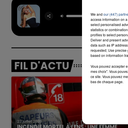
Espre
We and
our (447) partn
SABR
access information on a 
16h00 - 20h00
CARPE
EK-END
LA TEAM DU WEEK-
select personalised ad
statistics or combinatio
profiles to select person
Deliver and present adv
data such as IP address 
requested; Use precise g
based on information tra
FIL D'ACTU
Vous pouvez accepter en 
mes choix". Vous pouvez
ce site. Vous pouvez met
bas de chaque page.
23 juillet 2026
INCENDIE MORTEL À LENS : UNE FEMME