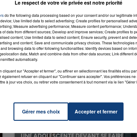
Le respect de votre vie privée est notre priorité
sso
RADIO CONTACT
ers
do the following data processing based on your consent and/or our legitimate int
INA
device; Use limited data to select advertising; Create profiles for personalised adver
7h00 - 12h00
NTER
END
LA TEAM DU WEEK-EN
vertising; Measure advertising performance; Measure content performance; Unders
ns of data from different sources; Develop and improve services; Create profiles to 
alised content; Use limited data to select content; Ensure security, prevent and detect
ertising and content; Save and communicate privacy choices. These technologies
and browsing data to offer following functionalities: Identify devices based on infor
eolocation data; Match and combine data from other data sources; Link different de
nsmitted automatically.
cliquant sur "Accepter et fermer", ou affiner en sélectionnant les finalités et/ou pa
 également refuser en cliquant sur "Continuer sans accepter". Vos préférences ne 
tre à jour vos choix, ou retirer votre consentement à tout moment via le lien "Gérer 
Gérer mes choix
Accepter et fermer
20 juillet 2026
UNE ADOLESCENTE DEVANT SE FAIRE