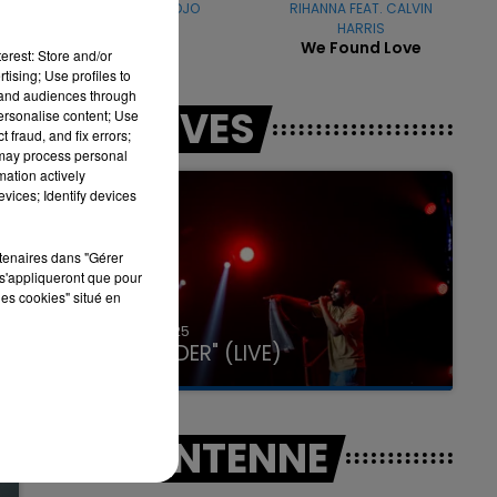
MAUVAIS DJO
RIHANNA FEAT. CALVIN
Pile
HARRIS
We Found Love
erest: Store and/or
tising; Use profiles to
16h00 - 20h00
D
LA TEAM DU WEEK-END
tand audiences through
LES LIVES
personalise content; Use
 fraud, and fix errors;
 may process personal
mation actively
vices; Identify devices
rtenaires dans "Gérer
s'appliqueront que pour
les cookies" situé en
31 janvier 2025
GIMS "SPIDER" (LIVE)
A L'ANTENNE