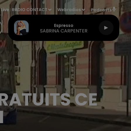
Live :
RADIO CONTACT
Webradios
Podcasts
Espresso
SABRINA CARPENTER
RATUITS CE
I