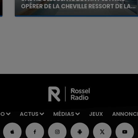
OPÉRER DE LA CHEVILLE RESSORT DE LA...
La famille a porté plainte contre la clinique qui a
reconnu sa responsabilité et présenté ses
excuses.
16h00 - 20h00
La Team du Week-end
IO
ACTUS
MÉDIAS
JEUX
ANNONC