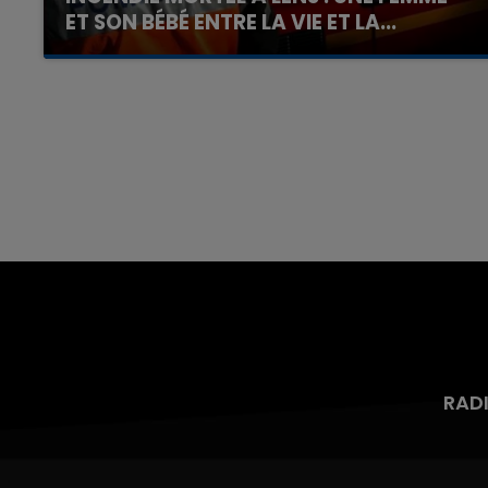
ET SON BÉBÉ ENTRE LA VIE ET LA...
Un homme s'est immolé par le feu après avoir
aspergé sa compagne et leur bébé de trois
mois d'un liquide inflammable.
7h00 - 12h00
nd
La Team du Week-end
RAD