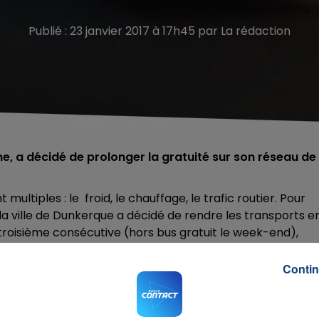
Publié : 23 janvier 2017 à 17h45 par La rédaction
e, a décidé de prolonger la gratuité sur son réseau de
ultiples : le froid, le chauffage, le trafic routier. Pour
 la ville de Dunkerque a décidé de rendre les transports e
troisième consécutive (hors bus gratuit le week-end),
 en accès libre.
Contin