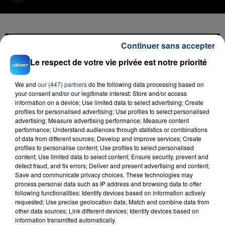
Continuer sans accepter
FIL D'ACTU
Le respect de votre vie privée est notre priorité
We and
our (447) partners
do the following data processing based on
your consent and/or our legitimate interest: Store and/or access
information on a device; Use limited data to select advertising; Create
profiles for personalised advertising; Use profiles to select personalised
advertising; Measure advertising performance; Measure content
performance; Understand audiences through statistics or combinations
of data from different sources; Develop and improve services; Create
profiles to personalise content; Use profiles to select personalised
content; Use limited data to select content; Ensure security, prevent and
23 juillet 2026
detect fraud, and fix errors; Deliver and present advertising and content;
INCENDIE MORTEL À LENS : UNE FEMME ET
Save and communicate privacy choices. These technologies may
SON BÉBÉ ENTRE LA VIE ET LA...
process personal data such as IP address and browsing data to offer
following functionalities: Identify devices based on information actively
Un homme s'est immolé par le feu après avoir
requested; Use precise geolocation data; Match and combine data from
aspergé sa compagne et leur bébé de trois mois
other data sources; Link different devices; Identify devices based on
d'un liquide inflammable.
information transmitted automatically.