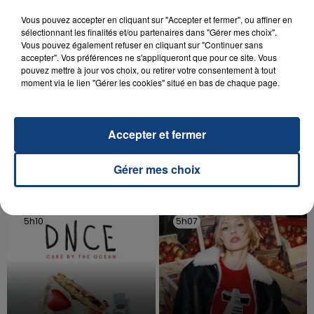
Vous pouvez accepter en cliquant sur "Accepter et fermer", ou affiner en
sélectionnant les finalités et/ou partenaires dans "Gérer mes choix".
Vous pouvez également refuser en cliquant sur "Continuer sans
accepter". Vos préférences ne s'appliqueront que pour ce site. Vous
pouvez mettre à jour vos choix, ou retirer votre consentement à tout
moment via le lien "Gérer les cookies" situé en bas de chaque page.
20 juillet 2026
UNE ADOLESCENTE DEVANT SE FAIRE
OPÉRER DE LA CHEVILLE RESSORT DE LA...
La famille a porté plainte contre la clinique qui a
Accepter et fermer
reconnu sa responsabilité et présenté ses
excuses.
Gérer mes choix
TITRES DIFFUSÉS
5h10
5h10
5h07
5h07