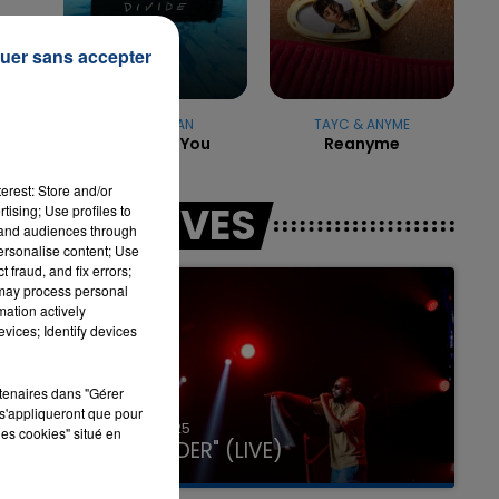
uer sans accepter
7h00 - 11h00
LA TEAM DE L'ÉTÉ
ED SHEERAN
TAYC & ANYME
Shape Of You
Reanyme
erest: Store and/or
LES LIVES
tising; Use profiles to
tand audiences through
personalise content; Use
 fraud, and fix errors;
 may process personal
mation actively
vices; Identify devices
rtenaires dans "Gérer
s'appliqueront que pour
31 janvier 2025
les cookies" situé en
GIMS "SPIDER" (LIVE)