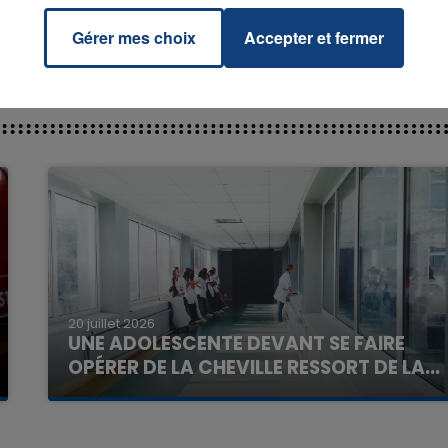
Gérer mes choix
Accepter et fermer
7h00 - 11h00
La Team de l'été
20 juillet 2026
UNE ADOLESCENTE DEVANT SE FAIRE
OPÉRER DE LA CHEVILLE RESSORT DE LA...
La famille a porté plainte contre la clinique qui a
reconnu sa responsabilité et présenté ses
excuses.