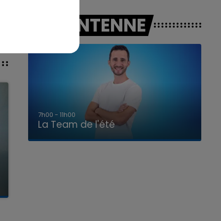
A L'ANTENNE
7h00 - 11h00
La Team de l'été