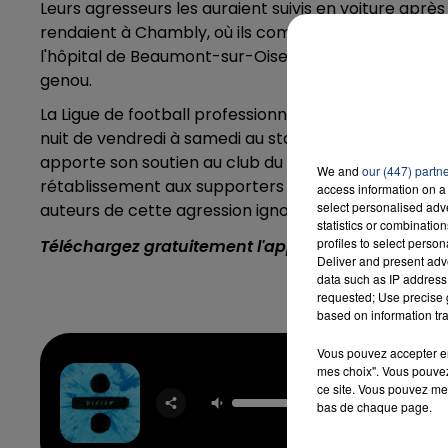
Leurs agresseurs les auraient suivis en voiture après 
rendaient à Chambly, où ils comptaient déposer du 
l'hôpital de Beaumont-sur-Oise, victime d'une fractu
genou.
La Ligue de football professionnel (LFP) a réagit :
nuit de vendredi à samedi au stade des Marais à l'e
apporte son soutien au club du FC Chambly et aux s
We and
our (447) partn
rétablissement aux supporters blessés, et espère 
access information on a 
select personalised ad
auteurs de cette agression ignoble", écrit la Ligue.
statistics or combinatio
profiles to select person
Téléchargez gratuitement l'application Contact F
Deliver and present adv
data such as IP address 
requested; Use precise g
based on information tra
Vous pouvez accepter en 
mes choix". Vous pouvez
ce site. Vous pouvez met
Shape O
bas de chaque page.
ED SHE