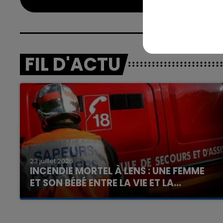
FIL D'ACTU
23 juillet 2026
INCENDIE MORTEL À LENS : UNE FEMME
ET SON BÉBÉ ENTRE LA VIE ET LA...
Un homme s'est immolé par le feu après avoir
aspergé sa compagne et leur bébé de trois
mois d'un liquide inflammable.