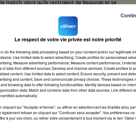
le match, alors qu'ils rentraient de Beauvais et se
matériel. L'un des deux supporters a été transporté à
Contin
re du plancher orbital d'un oeil et de contusions à un
" la LFP condamne fermement l'agression survenue dans la
Le respect de votre vie privée est notre priorité
ncontre de deux supporters du FC Chambly. La ligue
upporters blessés. La LFP souhaite un prompt
ers
do the following data processing based on your consent and/or our legitimate int
que l’enquête permettra de retrouver et condamner les
device; Use limited data to select advertising; Create profiles for personalised adver
vertising; Measure advertising performance; Measure content performance; Unders
ns of data from different sources; Develop and improve services; Create profiles to 
alised content; Use limited data to select content; Ensure security, prevent and detect
M sur
et
ertising and content; Save and communicate privacy choices. These technologies
and browsing data to offer following functionalities: Identify devices based on infor
eolocation data; Match and combine data from other data sources; Link different de
nsmitted automatically.
cliquant sur "Accepter et fermer", ou affiner en sélectionnant les finalités et/ou pa
 également refuser en cliquant sur "Continuer sans accepter". Vos préférences ne 
tre à jour vos choix, ou retirer votre consentement à tout moment via le lien "Gérer 
f You
RADIO CONTACT
ERAN