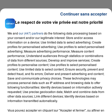
FIL D'ACTU
Continuer sans accepter
Le respect de votre vie privée est notre priorité
We and
our (447) partners
do the following data processing based on
your consent and/or our legitimate interest: Store and/or access
information on a device; Use limited data to select advertising; Create
profiles for personalised advertising; Use profiles to select personalised
advertising; Measure advertising performance; Measure content
performance; Understand audiences through statistics or combinations
of data from different sources; Develop and improve services; Create
23 juillet 2026
profiles to personalise content; Use profiles to select personalised
INCENDIE MORTEL À LENS : UNE FEMME ET
content; Use limited data to select content; Ensure security, prevent and
SON BÉBÉ ENTRE LA VIE ET LA...
detect fraud, and fix errors; Deliver and present advertising and content;
Save and communicate privacy choices. These technologies may
Un homme s'est immolé par le feu après avoir
process personal data such as IP address and browsing data to offer
aspergé sa compagne et leur bébé de trois mois
following functionalities: Identify devices based on information actively
d'un liquide inflammable.
requested; Use precise geolocation data; Match and combine data from
other data sources; Link different devices; Identify devices based on
information transmitted automatically.
Vous pouvez accepter en cliquant sur "Accepter et fermer", ou affiner en