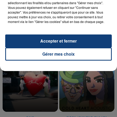
sélectionnant les finalités et/ou partenaires dans "Gérer mes choix".
Vous pouvez également refuser en cliquant sur "Continuer sans
accepter". Vos préférences ne s'appliqueront que pour ce site. Vous
20 juillet 2026
pouvez mettre à jour vos choix, ou retirer votre consentement à tout
UNE ADOLESCENTE DEVANT SE FAIRE
moment via le lien "Gérer les cookies" situé en bas de chaque page.
OPÉRER DE LA CHEVILLE RESSORT DE LA...
La famille a porté plainte contre la clinique qui a
reconnu sa responsabilité et présenté ses
Accepter et fermer
excuses.
TITRES DIFFUSÉS
Gérer mes choix
0h53
0h53
0h49
0h49