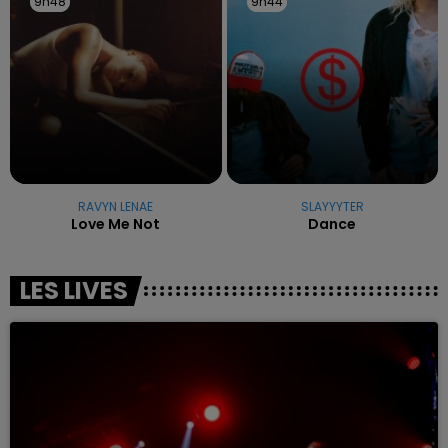
9h48
9h48
9h44
9h44
RAVYN LENAE
SLAYYYTER
Love Me Not
Dance
LES LIVES