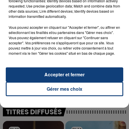
following functionalities: Identify devices based on information actively
23 juillet 2026
INCENDIE MORTEL À LENS : UNE FEMME ET
requested; Use precise geolocation data; Match and combine data from
other data sources; Link different devices; Identify devices based on
SON BÉBÉ ENTRE LA VIE ET LA...
information transmitted automatically.
Un homme s'est immolé par le feu après avoir
Vous pouvez accepter en cliquant sur "Accepter et fermer", ou affiner en
aspergé sa compagne et leur bébé de trois mois
sélectionnant les finalités et/ou partenaires dans "Gérer mes choix".
d'un liquide inflammable.
Vous pouvez également refuser en cliquant sur "Continuer sans
accepter". Vos préférences ne s'appliqueront que pour ce site. Vous
pouvez mettre à jour vos choix, ou retirer votre consentement à tout
moment via le lien "Gérer les cookies" situé en bas de chaque page.
20 juillet 2026
Accepter et fermer
UNE ADOLESCENTE DEVANT SE FAIRE
OPÉRER DE LA CHEVILLE RESSORT DE LA...
Gérer mes choix
La famille a porté plainte contre la clinique qui a
reconnu sa responsabilité et présenté ses
excuses.
TITRES DIFFUSÉS