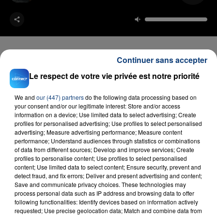
Continuer sans accepter
Le respect de votre vie privée est notre priorité
FIL D'ACTU
We and
our (447) partners
do the following data processing based on
your consent and/or our legitimate interest: Store and/or access
information on a device; Use limited data to select advertising; Create
profiles for personalised advertising; Use profiles to select personalised
advertising; Measure advertising performance; Measure content
performance; Understand audiences through statistics or combinations
of data from different sources; Develop and improve services; Create
profiles to personalise content; Use profiles to select personalised
content; Use limited data to select content; Ensure security, prevent and
detect fraud, and fix errors; Deliver and present advertising and content;
23 juillet 2026
Save and communicate privacy choices. These technologies may
INCENDIE MORTEL À LENS : UNE FEMME ET
process personal data such as IP address and browsing data to offer
SON BÉBÉ ENTRE LA VIE ET LA...
following functionalities: Identify devices based on information actively
Un homme s'est immolé par le feu après avoir
requested; Use precise geolocation data; Match and combine data from