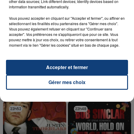
other data sources; Link different devices; Identify devices based on
aspergé sa compagne et leur bébé de trois mois
information transmitted automatically.
d'un liquide inflammable.
Vous pouvez accepter en cliquant sur "Accepter et fermer", ou affiner en
sélectionnant les finalités et/ou partenaires dans "Gérer mes choix".
Vous pouvez également refuser en cliquant sur "Continuer sans
accepter". Vos préférences ne s'appliqueront que pour ce site. Vous
pouvez mettre à jour vos choix, ou retirer votre consentement à tout
moment via le lien "Gérer les cookies" situé en bas de chaque page.
20 juillet 2026
UNE ADOLESCENTE DEVANT SE FAIRE
OPÉRER DE LA CHEVILLE RESSORT DE LA...
Accepter et fermer
La famille a porté plainte contre la clinique qui a
reconnu sa responsabilité et présenté ses
Gérer mes choix
excuses.
TITRES DIFFUSÉS
22h52
22h52
22h48
22h48