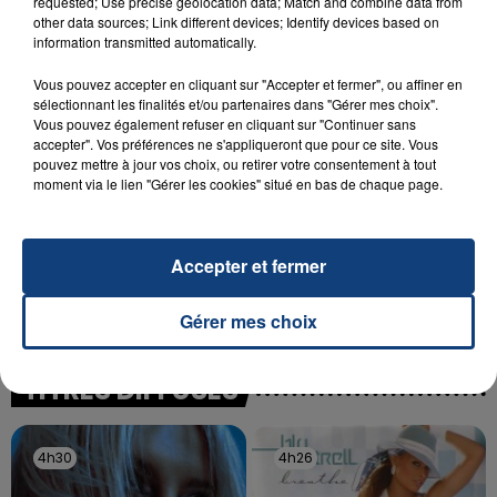
requested; Use precise geolocation data; Match and combine data from
SON BÉBÉ ENTRE LA VIE ET LA...
other data sources; Link different devices; Identify devices based on
Un homme s'est immolé par le feu après avoir
information transmitted automatically.
aspergé sa compagne et leur bébé de trois mois
Vous pouvez accepter en cliquant sur "Accepter et fermer", ou affiner en
d'un liquide inflammable.
sélectionnant les finalités et/ou partenaires dans "Gérer mes choix".
Vous pouvez également refuser en cliquant sur "Continuer sans
accepter". Vos préférences ne s'appliqueront que pour ce site. Vous
pouvez mettre à jour vos choix, ou retirer votre consentement à tout
moment via le lien "Gérer les cookies" situé en bas de chaque page.
20 juillet 2026
UNE ADOLESCENTE DEVANT SE FAIRE
Accepter et fermer
OPÉRER DE LA CHEVILLE RESSORT DE LA...
La famille a porté plainte contre la clinique qui a
Gérer mes choix
reconnu sa responsabilité et présenté ses
excuses.
TITRES DIFFUSÉS
4h30
4h30
4h26
4h26