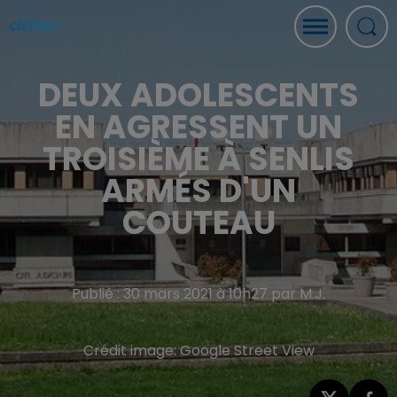
DEUX ADOLESCENTS
EN AGRESSENT UN
TROISIÈME À SENLIS
ARMÉS D'UN
COUTEAU
Publié : 30 mars 2021 à 10h27 par M.J.
Crédit image:
Google Street View