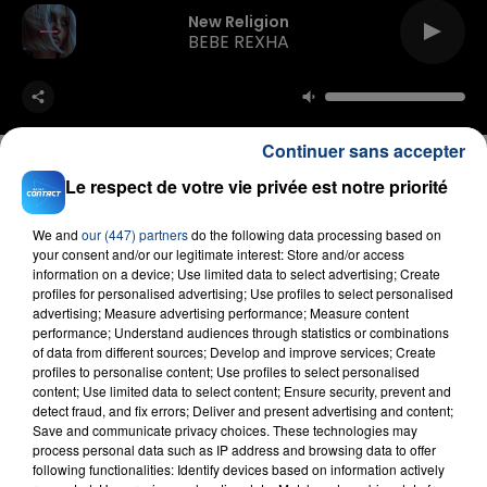
New Religion
BEBE REXHA
Continuer sans accepter
Le respect de votre vie privée est notre priorité
FIL D'ACTU
We and
our (447) partners
do the following data processing based on
your consent and/or our legitimate interest: Store and/or access
information on a device; Use limited data to select advertising; Create
profiles for personalised advertising; Use profiles to select personalised
advertising; Measure advertising performance; Measure content
performance; Understand audiences through statistics or combinations
of data from different sources; Develop and improve services; Create
profiles to personalise content; Use profiles to select personalised
content; Use limited data to select content; Ensure security, prevent and
detect fraud, and fix errors; Deliver and present advertising and content;
Save and communicate privacy choices. These technologies may
process personal data such as IP address and browsing data to offer
23 juillet 2026
INCENDIE MORTEL À LENS : UNE FEMME ET
following functionalities: Identify devices based on information actively