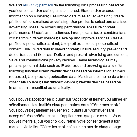
We and
our (447) partners
do the following data processing based on
your consent and/or our legitimate interest: Store and/or access
information on a device; Use limited data to select advertising; Create
profiles for personalised advertising; Use profiles to select personalised
advertising; Measure advertising performance; Measure content
performance; Understand audiences through statistics or combinations
of data from different sources; Develop and improve services; Create
FIL D'ACTU
profiles to personalise content; Use profiles to select personalised
content; Use limited data to select content; Ensure security, prevent and
detect fraud, and fix errors; Deliver and present advertising and content;
Save and communicate privacy choices. These technologies may
process personal data such as IP address and browsing data to offer
following functionalities: Identify devices based on information actively
requested; Use precise geolocation data; Match and combine data from
other data sources; Link different devices; Identify devices based on
information transmitted automatically.
Vous pouvez accepter en cliquant sur "Accepter et fermer", ou affiner en
sélectionnant les finalités et/ou partenaires dans "Gérer mes choix".
23 juillet 2026
INCENDIE MORTEL À LENS : UNE FEMME ET
Vous pouvez également refuser en cliquant sur "Continuer sans
accepter". Vos préférences ne s'appliqueront que pour ce site. Vous
SON BÉBÉ ENTRE LA VIE ET LA...
pouvez mettre à jour vos choix, ou retirer votre consentement à tout
Un homme s'est immolé par le feu après avoir
moment via le lien "Gérer les cookies" situé en bas de chaque page.
aspergé sa compagne et leur bébé de trois mois